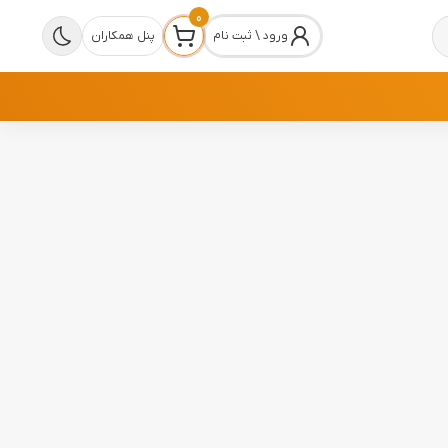
0
ورود \ ثبت نام
پنل همکاران