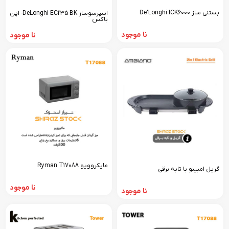
بستنی ساز De'Longhi ICK6000
اسپرسوساز DeLonghi EC235 BK- اپن
باکس
نا موجود
نا موجود
مایکروویو Ryman T17088
گریل امبینو با تابه برقی
نا موجود
نا موجود