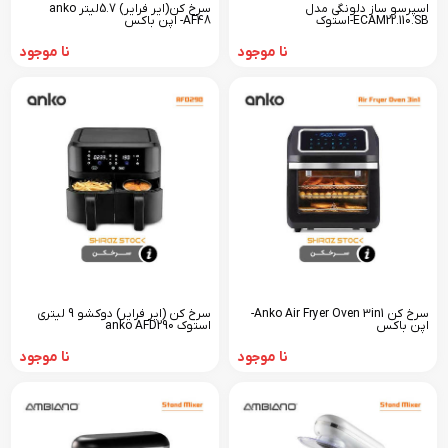
سرخ کن(ایر فرایر) 5.7لیتر anko
اسپرسو ساز دلونگی مدل
AF48- اپن باکس
ECAM22.110.SB-استوک
نا موجود
نا موجود
سرخ کن Anko Air Fryer Oven 3in1-
سرخ کن (ایر فرایر) دوکشو 9 لیتری
اپن باکس
استوک anko AFD290
نا موجود
نا موجود