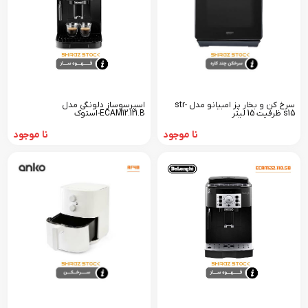
اسپرسوساز دلونگی مدل
سرخ کن و بخار پز امبیانو مدل str-
ECAM12.121.B-استوک
s15 ظرفیت 15 لیتر
نا موجود
نا موجود