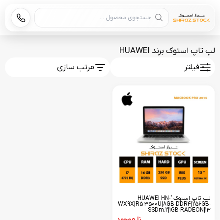
جستجوی محصول
لپ تاپ استوک برند HUAWEI
فیلتر
مرتب سازی
لپ تاپ استوک "HUAWEI HN-
WX9X|R5-3500U|8GB-DDR4|256GB-
SSDm.2|1GB-RADEON|13
نا موجود