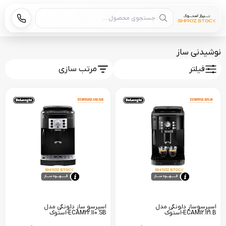
جستجوی محصول
نوشیدنی ساز
فیلتر
مرتب سازی
اسپرسوساز دلونگی مدل
اسپرسو ساز دلونگی مدل
ECAM12.121.B-استوک
ECAM22.110.SB-استوک