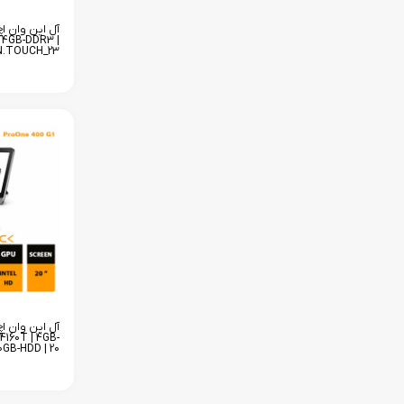
اعمال
| 4GB-DDR3 |
N.TOUCH_23
4160T | 4GB-
0GB-HDD | 20