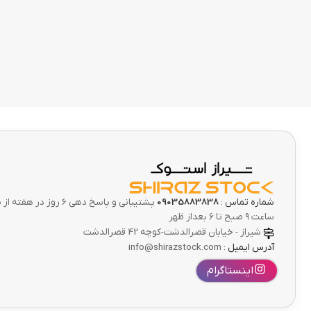
شماره تماس :
09035883838
پشتیبانی و پاسخ دهی 6 ر
ساعت ۹ صبح تا ۶ بعداز ظهر
شیراز - خیابان قصرالدشت-کوچه 42 قصرالدشت
آدرس ایمیل :
info@shirazstock.com
اینستاگرام