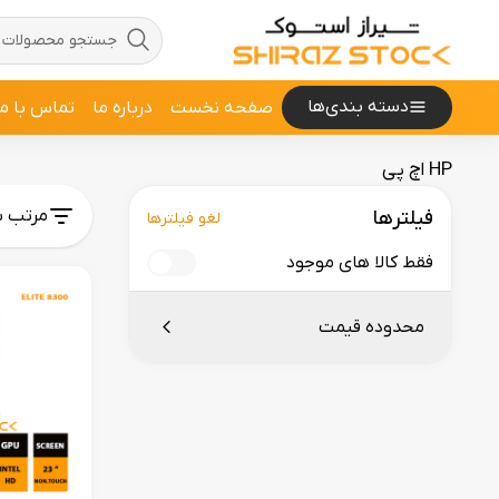
دسته بندی‌ها
صفحه نخست
درباره ما
تماس با ما
HP اچ پی
مرتب س
فیلترها
لغو فیلترها
فقط کالا های موجود
محدوده قیمت
از
تا
تومان
تومان