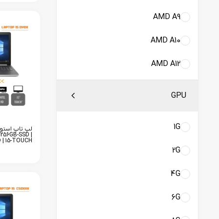
AMD A9
AMD A10
AMD A12
GPU
1G
 256GB-SSD |
 | 15-TOUCH
2G
4G
6G