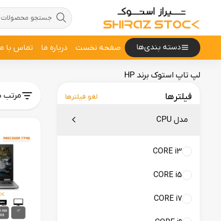
دسته بندی‌ها
صفحه نخست
درباره ما
تماس با ما
لپ تاپ استوک برند HP
مرتب س
فیلترها
لغو فیلترها
مدل CPU
CORE i3
CORE i5
CORE i7