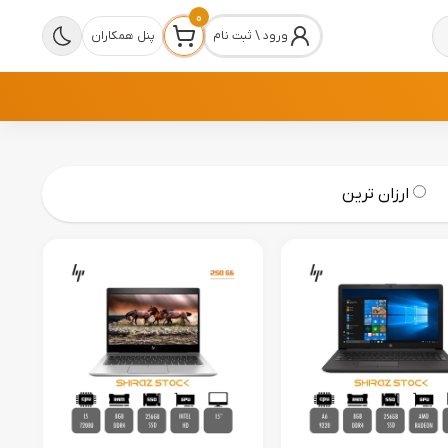
0
ورود \ ثبت نام
پنل همکاران
ارزان ترین