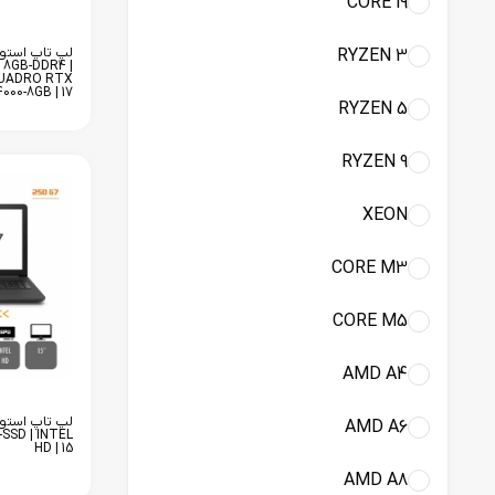
CORE i9
RYZEN 3
| 8GB-DDR4 |
 QUADRO RTX
4000-8GB | 17
RYZEN 5
RYZEN 9
XEON
CORE M3
CORE M5
AMD A4
AMD A6
-SSD | INTEL
HD | 15
AMD A8