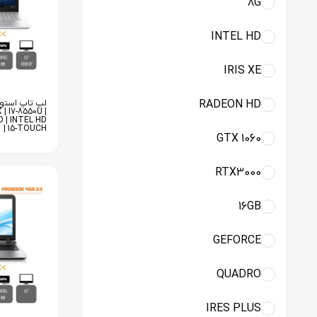
8G
INTEL HD
IRIS XE
RADEON HD
| I7-8550U |
D | INTEL HD
| 15-TOUCH
GTX 1060
RTX3000
16GB
GEFORCE
QUADRO
IRES PLUS