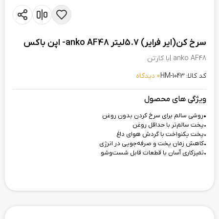
سرخ کن(ایر فرایر) 5.7لیتر anko AF48- اپن باکس
anko AF48 |با کارتن
کد کالا: HM-1043
0 دیدگاه
ویژگی های محصول
•
روشی سالم برای سرخ کردن بدون روغن
•پخت سالم‌تر با حداقل روغن
•پخت یکنواخت با گردش هوای داغ
•کاهش زمان پخت و صرفه‌جویی در انرژی
•تمیزکاری آسان با قطعات قابل شست‌وشو