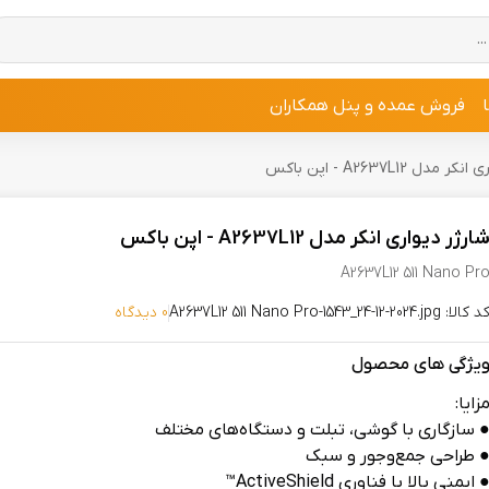
فروش عمده و پنل همکاران
دل A2637L12 - اپن باکس
ارژر دیواری انکر مدل A2637L12 - اپن باکس
A2637L12 511 Nano Pr
 کالا: A2637L12 511 Nano Pro-1543_24-12-2024.jpg
0 دیدگاه
یژگی های محصول
زایا:
 سازگاری با گوشی، تبلت و دستگاه‌های مختلف
 طراحی جمع‌وجور و سبک
 ایمنی بالا با فناوری ActiveShield™