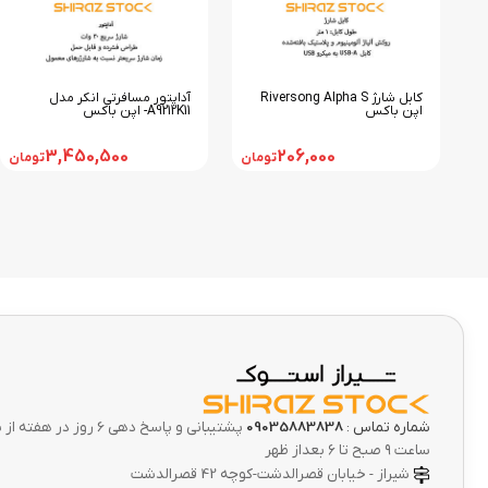
کابل شارژ Riversong Alpha S
آداپتور مسافرتی انکر مدل
اپن باکس
A9212K11- اپن باکس
3,450,500
206,000
تومان
تومان
شماره تماس :
09035883838
پشتیبانی و پاسخ دهی 6 ر
ساعت ۹ صبح تا ۶ بعداز ظهر
شیراز - خیابان قصرالدشت-کوچه 42 قصرالدشت