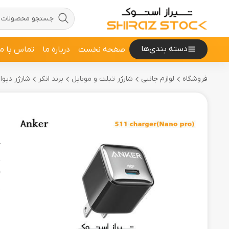
دسته بندی‌ها
صفحه نخست
درباره ما
تماس با ما
فروشگاه
لوازم جانبی
شارژر تبلت و موبایل
برند انکر
شارژر دیواری انکر م
ش
o
کد
و
م
●
●
●