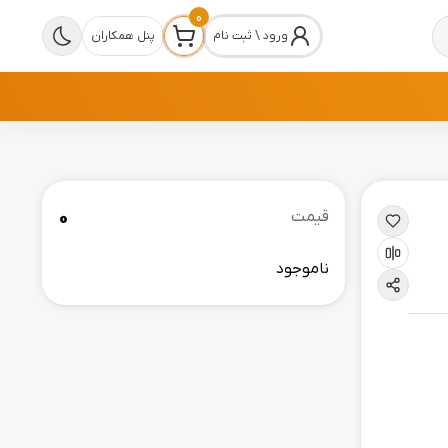
0
ورود \ ثبت نام
پنل همکاران
0
قیمت
ناموجود