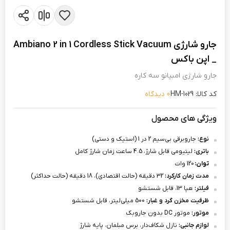
جارو شارژی Ambiano 2 in 1 Cordless Stick Vacuum
_ اپن باکس
جارو شارژی امبیانو سه کاره
کد کالا: HM-1029
0 دیدگاه
ویژگی های محصول
نوع:
جاروبرقی بی‌سیم 2 در 1 (استیک و دستی)
باتری:
لیتیومی قابل شارژ، 4.5 ساعت زمان شارژ کامل
توان:
120 وات
مدت زمان کارکرد:
32 دقیقه (حالت اقتصادی)، 18 دقیقه (حالت حداکثر)
فیلتر:
هپا 13، قابل شستشو
ظرفیت مخزن گرد و غبار:
500 میلی‌لیتر، قابل شستشو
موتور:
موتور DC بدون جاروبک
لوازم جانبی:
نازل شکاف‌دار، برس مبلمان، پایه شارژ