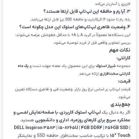
کاربری را آسان‌تر می‌کند.
3. آیا رم و حافظه این لپ‌تاپ قابل ارتقا هستند؟
بله، رم تا حدود 16 گیگابایت و حافظه SSD نیز قابل ارتقا می‌باشد.
4. وضعیت ظاهری لپ‌تاپ‌های استوک این مدل چگونه است؟
این دستگاه‌ها معمولاً در گرید A یا A+ با حداقل خط‌وخش عرضه می‌شوند؛
بررسی تصاویر واقعی قبل از خرید توصیه می‌شود.
نکات مهم
گارانتی:
مجموعه
شیراز استوک
برای این محصول یک هفته مهلت تست و
یک ماه
گارانتی سخت‌افزاری
ارائه می‌دهد.
قیمت:
قیمت لپ‌تاپ بر اساس نرخ روز بازار، وضعیت فنی و ظاهری دستگاه تعیین
می‌شود.
جمع‌بندی
اگر به دنبال یک
لپ‌تاپ استوک کاربردی، با صفحه‌نمایش لمسی و
عملکرد سریع برای کارهای روزمره، اداری و دانشجویی
هستید،
DELL Inspiron 3583 | i5-8265U | 4GB DDR4 | 256GB SSD |
15″ Touch
با ترکیب مناسب سخت‌افزار، حافظه SSD و نمایشگر