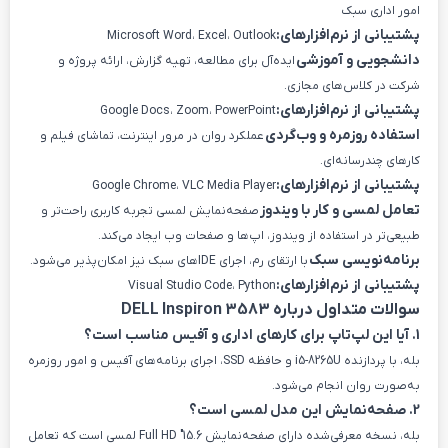
امور اداری سبک
پشتیبانی از نرم‌افزارهای:
Microsoft Word، Excel، Outlook
دانشجویی و آموزشی
ایده‌آل برای مطالعه، تهیه گزارش، ارائه پروژه و
شرکت در کلاس‌های مجازی.
پشتیبانی از نرم‌افزارهای:
Google Docs، Zoom، PowerPoint
استفاده روزمره و وب‌گردی
عملکرد روان در مرور اینترنت، تماشای فیلم و
کارهای چندرسانه‌ای.
پشتیبانی از نرم‌افزارهای:
Google Chrome، VLC Media Player
تعامل لمسی و کار با ویندوز
صفحه‌نمایش لمسی تجربه کاربری راحت‌تر و
طبیعی‌تر در استفاده از ویندوز، اپ‌ها و صفحات وب ایجاد می‌کند.
برنامه‌نویسی سبک
با ارتقای رم، اجرای IDEهای سبک نیز امکان‌پذیر می‌شود.
پشتیبانی از نرم‌افزارهای:
Visual Studio Code، Python
سوالات متداول درباره DELL Inspiron 3583
1. آیا این لپ‌تاپ برای کارهای اداری و آفیس مناسب است؟
بله، با پردازنده i5-8265U و حافظه SSD، اجرای برنامه‌های آفیس و امور روزمره
به‌صورت روان انجام می‌شود.
2. صفحه‌نمایش این مدل لمسی است؟
بله، نسخه معرفی‌شده دارای صفحه‌نمایش 15.6″ Full HD لمسی است که تعامل