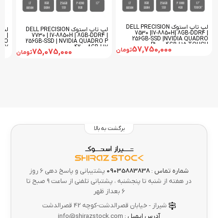
لپ تاپ استوک DELL PRECISION
لپ تاپ استوک DELL PRECISION
7530 |I7-8850H| 8GB-DDR4 |
R4 |
7730 | I7-8850H | 8GB-DDR4 |
256GB-SSD |NVIDIA QUADRO
DRO
256GB-SSD | NVIDIA QUADRO P
P1000-4GB | 15-TOUCH
| 17
4200-8GB | 17
57,750,000
تومان
75,075,000
تومان
برگشت به بالا
شماره تماس :
09035883838
پشتیبانی و پاسخ دهی 6 روز
در هفته از شنبه تا پنجشنبه ، پشتبانی تلفنی از ساعت ۹ صبح تا
۶ بعداز ظهر
شیراز - خیابان قصرالدشت-کوچه 42 قصرالدشت
آدرس ایمیل :
info@shirazstock.com