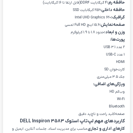
حافظه رم:
4 گیگابایت DDR4(قابل ارتقا تا 16 گیگابایت)
حافظه داخلی:
256 گیگابایت SSD
گرافیک:
Intel UHD Graphics 620
صفحه‌نمایش:
15.6 اینچ Full HD لمسی
وزن و ابعاد:
حدود 1.8 تا 1.9 کیلوگرم
پورت‌ها:
2 عدد USB 3.1
1 عدد USB-C
HDMI
کارت‌خوان SD
جک 3.5 میلی‌متری
ویژگی‌های اضافی:
وب‌کم HD
Wi-Fi
Bluetooth
صفحه‌کلید راحت و تاچ‌پد دقیق
کاربردهای مهم لپ‌تاپ استوک DELL Inspiron 3583
کارهای اداری و تجاری
مناسب برای مدیریت اسناد، جلسات آنلاین، ایمیل و