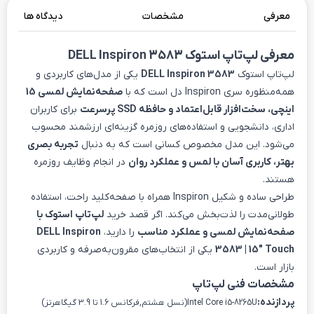
معرفی
مشخصات
دیدگاه ها
معرفی لپ‌تاپ استوک
DELL Inspiron 3583
لپ‌تاپ استوک
DELL Inspiron 3583
یکی از مدل‌های کاربردی و
همه‌منظوره سری Inspiron دل است که با
صفحه‌نمایش لمسی 15
اینچی، سخت‌افزار قابل‌اعتماد و حافظه SSD پرسرعت
برای کاربران
اداری، دانشجویی و استفاده‌های روزمره گزینه‌ای ارزشمند محسوب
می‌شود. این مدل مخصوص کسانی است که به دنبال
تجربه بصری
بهتر، کاربری آسان با لمس و عملکرد روان
در انجام وظایف روزمره
هستند.
طراحی ساده و شکیل Inspiron همراه با صفحه‌کلید راحت، استفاده
طولانی‌مدت را لذت‌بخش می‌کند. اگر قصد خرید
لپ‌تاپ استوک با
صفحه‌نمایش لمسی و عملکرد مناسب
را دارید،
DELL Inspiron
3583 | 15″ Touch
یکی از انتخاب‌های مقرون‌به‌صرفه و کاربردی
بازار است.
مشخصات فنی لپ‌تاپ
پردازنده:
Intel Core i5-8265U(نسل هشتم,فرکانس 1.6 تا 3.9 گیگاهرتز)