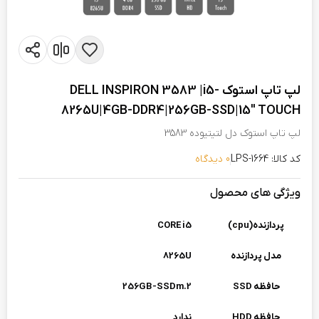
لپ تاپ استوک DELL INSPIRON 3583 |i5-
8265U|4GB-DDR4|256GB-SSD|15" TOUCH
لپ تاپ استوک دل لتیتیوده 3583
کد کالا: LPS-1664
0 دیدگاه
ویژگی های محصول
پردازنده(cpu)
CORE i5
مدل پردازنده
8265U
حافظه SSD
256GB-SSDm.2
حافظه HDD
ندارد