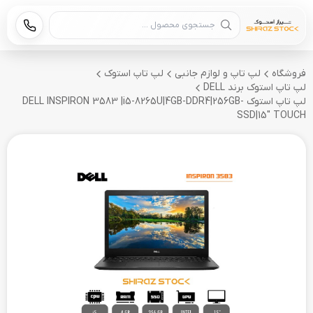
جستجوی محصول
فروشگاه
لپ تاپ و لوازم جانبی
لپ تاپ استوک
لپ تاپ استوک برند DELL
لپ تاپ استوک DELL INSPIRON 3583 |i5-8265U|4GB-DDR4|256GB-
SSD|15" TOUCH