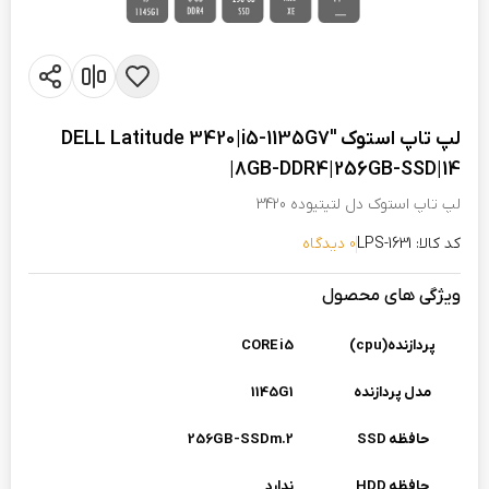
لپ تاپ استوک "DELL Latitude 3420|i5-1135G7
|8GB-DDR4|256GB-SSD|14
لپ تاپ استوک دل لتیتیوده 3420
کد کالا: LPS-1631
0 دیدگاه
ویژگی های محصول
پردازنده(cpu)
CORE i5
مدل پردازنده
1145G1
حافظه SSD
256GB-SSDm.2
حافظه HDD
ندارد