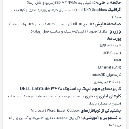
حافظه داخلی:
256 گیگابایت SSD M.2 NVMe(سریع و قابل ارتقا)
گرافیک:
Intel UHD Graphics(مناسب برای کارهای روزمره، اداری و گرافیک
سبک)
صفحه‌نمایش:
14 اینچ Full HD(رزولوشن 1920×1080، پنل IPS، روکش مات)
وزن و ابعاد:
حدود 1.6 کیلوگرم(سبک و مناسب حمل روزانه)
پورت‌ها:
2 عدد USB 3.2
1 عدد USB-C
HDMI
Ethernet (LAN)
کارت‌خوان microSD
جک 3.5 میلی‌متری
کاربردهای مهم لپ‌تاپ استوک DELL Latitude 3420
کارهای اداری و تجاری
مناسب برای مدیریت اسناد، حسابداری سبک و جلسات
آنلاین با عملکرد پایدار.
پشتیبانی از نرم‌افزارهای:
Microsoft Word، Excel، Outlook
دانشجویی و آموزشی
ایده‌آل برای مطالعه، تحقیق، کلاس‌های آنلاین و ارائه
پروژه‌ها.