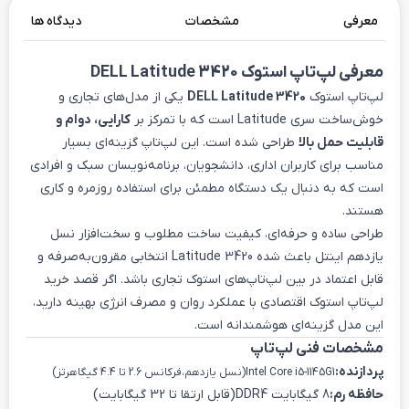
معرفی
مشخصات
دیدگاه ها
معرفی لپ‌تاپ استوک
DELL Latitude 3420
لپ‌تاپ استوک
DELL Latitude 3420
یکی از مدل‌های تجاری و
خوش‌ساخت سری Latitude است که با تمرکز بر
کارایی، دوام و
قابلیت حمل بالا
طراحی شده است. این لپ‌تاپ گزینه‌ای بسیار
مناسب برای کاربران اداری، دانشجویان، برنامه‌نویسان سبک و افرادی
است که به دنبال یک دستگاه مطمئن برای استفاده روزمره و کاری
هستند.
طراحی ساده و حرفه‌ای، کیفیت ساخت مطلوب و سخت‌افزار نسل
یازدهم اینتل باعث شده Latitude 3420 انتخابی مقرون‌به‌صرفه و
قابل اعتماد در بین لپ‌تاپ‌های استوک تجاری باشد. اگر قصد خرید
لپ‌تاپ استوک اقتصادی با عملکرد روان و مصرف انرژی بهینه دارید،
این مدل گزینه‌ای هوشمندانه است.
مشخصات فنی لپ‌تاپ
پردازنده:
Intel Core i5-1145G1(نسل یازدهم،فرکانس 2.6 تا 4.4 گیگاهرتز)
حافظه رم:
8 گیگابایت DDR4(قابل ارتقا تا 32 گیگابایت)