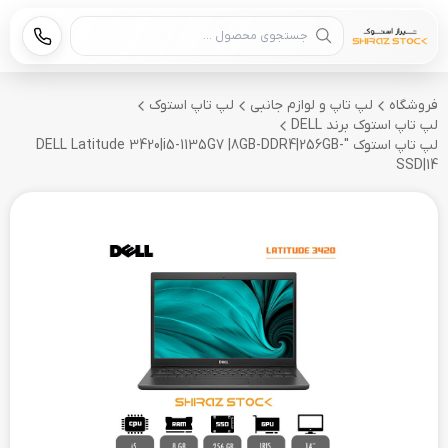
جستجوی محصول
فروشگاه
لپ تاپ و لوازم جانبی
لپ تاپ استوک
لپ تاپ استوک برند DELL
لپ تاپ استوک "DELL Latitude 3420|i5-1135G7 |8GB-DDR4|256GB-
SSD|14