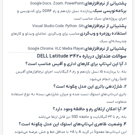
پشتیبانی از نرم‌افزارهای:
Google Docs، Zoom، PowerPoint
برنامه‌نویسی سبک
پردازنده نسل یازدهم و رم DDR4 برای کدنویسی و
اجرای پروژه‌های سبک مناسب است.
پشتیبانی از نرم‌افزارهای:
Visual Studio Code، Python، Git
استفاده روزمره و وب‌گردی
مناسب برای وب‌گردی، تماشای ویدئو و کارهای
چندرسانه‌ای سبک.
پشتیبانی از نرم‌افزارهای:
Google Chrome، VLC Media Player
سوالات متداول درباره DELL Latitude 3420
1. آیا این لپ‌تاپ برای کارهای اداری و آفیس مناسب است؟
بله، با پردازنده i5 نسل یازدهم و رم 8 گیگابایت، اجرای نرم‌افزارهای آفیس
کاملاً روان انجام می‌شود.
2. شارژدهی باتری این مدل چگونه است؟
باتری لپ‌تاپ‌های استوک تست شده و میزان شارژدهی بسته به نوع استفاده
متفاوت است.
3. آیا امکان ارتقای رم و حافظه وجود دارد؟
بله، رم تا 32 گیگابایت و حافظه SSD نیز قابل ارتقا می‌باشد.
4. وضعیت ظاهری لپ‌تاپ‌های استوک این مدل چگونه است؟
این لپ‌تاپ‌ها معمولاً در گرید A یا A+ با حداقل خط و خش عرضه می‌شوند.