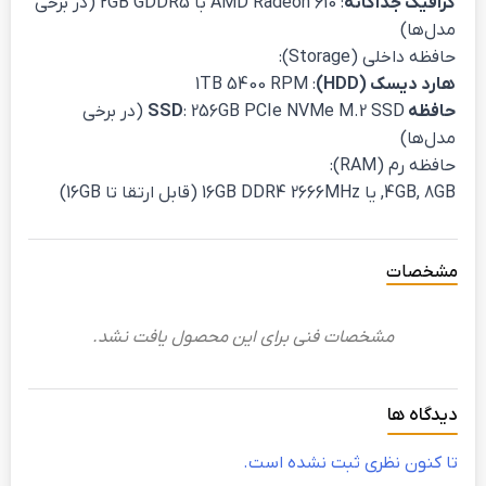
گرافیک جداگانه
: AMD Radeon 610 با 2GB GDDR5 (در برخی
مدل‌ها)
حافظه داخلی (Storage):
هارد دیسک (HDD)
: 1TB 5400 RPM
حافظه SSD
: 256GB PCIe NVMe M.2 SSD (در برخی
مدل‌ها)
حافظه رم (RAM):
4GB, 8GB, یا 16GB DDR4 2666MHz (قابل ارتقا تا 16GB)
مشخصات
مشخصات فنی برای این محصول یافت نشد.
دیدگاه ها
تا کنون نظری ثبت نشده است.