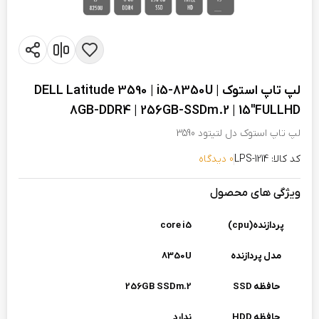
لپ تاپ استوک DELL Latitude 3590 | i5-8350U |
8GB-DDR4 | 256GB-SSDm.2 | 15"FULLHD
لپ تاپ استوک دل لتیتود 3590
کد کالا: LPS-1214
0 دیدگاه
ویژگی های محصول
پردازنده(cpu)
core i5
مدل پردازنده
8350U
حافظه SSD
256GB SSDm.2
حافظه HDD
ندارد