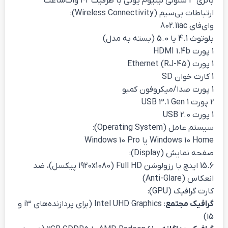
باتری 3 سلولی لیتیوم یونی با ظرفیت 42 وات‌ساعت
ارتباطات بی‌سیم (Wireless Connectivity):
وای‌فای 802.11ac
بلوتوث 4.1 یا 5.0 (بسته به مدل)
1 پورت HDMI 1.4b
1 پورت Ethernet (RJ-45)
1 کارت خوان SD
1 پورت صدا/میکروفون کمبو
2 پورت USB 3.1 Gen 1
1 پورت USB 2.0
سیستم عامل (Operating System):
Windows 10 Home یا Windows 10 Pro
صفحه نمایش (Display):
15.6 اینچ با رزولوشن Full HD (1920x1080 پیکسل)، ضد
انعکاس (Anti-Glare)
کارت گرافیک (GPU):
گرافیک مجتمع
: Intel UHD Graphics (برای پردازنده‌های i3 و
i5)