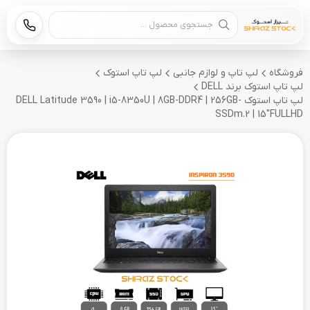
جستجوی محصول
فروشگاه
لپ تاپ و لوازم جانبی
لپ تاپ استوک
لپ تاپ استوک برند DELL
لپ تاپ استوک DELL Latitude 3590 | i5-8350U | 8GB-DDR4 | 256GB-
SSDm.2 | 15"FULLHD