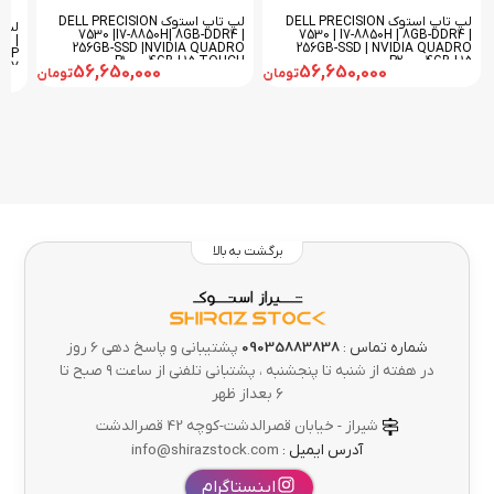
لپ تاپ استوک DELL PRECISION
لپ تاپ استوک DELL PRECISION
7530 |I7-8850H| 8GB-DDR4 |
7530 | I7-8850H | 8GB-DDR4 |
4 |
256GB-SSD |NVIDIA QUADRO
256GB-SSD | NVIDIA QUADRO
O P
P1000-4GB | 15-TOUCH
P2000-4GB | 15
| 17
56,650,000
56,650,000
تومان
تومان
برگشت به بالا
شماره تماس :
09035883838
پشتیبانی و پاسخ دهی 6 روز
در هفته از شنبه تا پنجشنبه ، پشتبانی تلفنی از ساعت ۹ صبح تا
۶ بعداز ظهر
شیراز - خیابان قصرالدشت-کوچه 42 قصرالدشت
آدرس ایمیل :
info@shirazstock.com
اینستاگرام