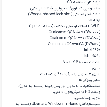
درگاه کارت حافظه SD
جک ترکیبی هدفون/میکروفون 3.5 میلی‌متری
درگاه قفل امنیتی (Wedge-shaped lock slot)
ارتباطات
Wi-Fi با استانداردهای مختلف (بسته به مدل):
Qualcomm QCA9565 (DW1707)
Qualcomm QCA9377 (DW1810)
Qualcomm QCA61x4A (DW1820)
Intel 9462
Intel 9560
بلوتوث نسخه 4.2 یا 5.0
باتری
باتری 3 سلولی با ظرفیت 42 وات‌ساعت.
سایر ویژگی‌ها
صفحه‌کلید با یا بدون نور پس‌زمینه (بسته به مدل).
وب‌کم HD با میکروفون داخلی.
تاچ‌پد چندلمسی.
سیستم‌عامل: Windows 10 Home یا Ubuntu (بسته به