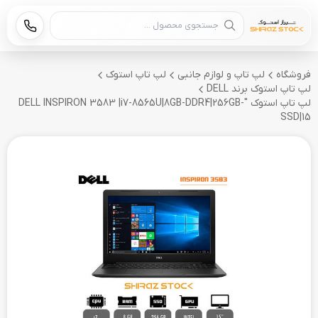
جستجوی محصول
فروشگاه
لپ تاپ و لوازم جانبی
لپ تاپ استوک
لپ تاپ استوک برند DELL
لپ تاپ استوک "DELL INSPIRON 3583 |i7-8565U|8GB-DDR4|256GB-
SSD|15