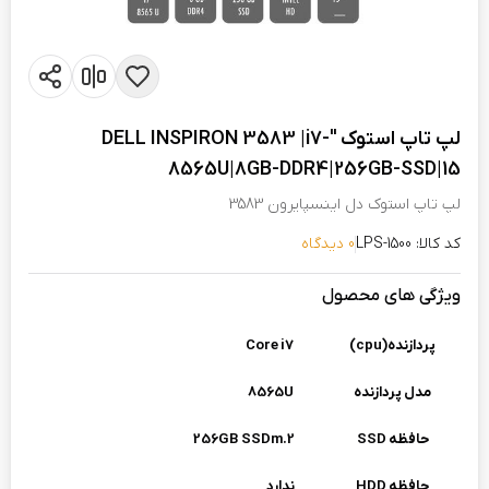
لپ تاپ استوک "DELL INSPIRON 3583 |i7-
8565U|8GB-DDR4|256GB-SSD|15
لپ تاپ استوک دل اینسپایرون 3583
کد کالا: LPS-1500
0 دیدگاه
ویژگی های محصول
پردازنده(cpu)
Core i7
مدل پردازنده
8565U
حافظه SSD
256GB SSDm.2
حافظه HDD
ندارد