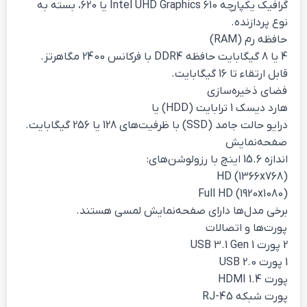
گرافیک یکپارچه Intel UHD Graphics 610 یا 620، بسته به
نوع پردازنده.
حافظه رم (RAM)
4 یا 8 گیگابایت حافظه DDR4 با فرکانس 2400 مگاهرتز.
قابل ارتقاء تا 16 گیگابایت.
فضای ذخیره‌سازی
هارد دیسک 1 ترابایت (HDD) یا
درایو حالت جامد (SSD) با ظرفیت‌های 128 یا 256 گیگابایت.
صفحه‌نمایش
اندازه 15.6 اینچ با رزولوشن‌های:
HD (1366x768)
Full HD (1920x1080)
برخی مدل‌ها دارای صفحه‌نمایش لمسی هستند.
پورت‌ها و اتصالات
2 پورت USB 3.1 Gen 1
1 پورت USB 2.0
پورت HDMI 1.4
پورت شبکه RJ-45