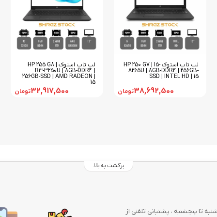
لپ تاپ استوک HP 250 G7 | I5-
لپ تاپ استوک HP 255 G8 |
R3-3250U | 8GB-DDR4 |
8265U | 8GB-DDR4 | 256GB-
256GB-SSD | AMD RADEON |
SSD | INTEL HD | 15
15
32,917,500
38,692,500
تومان
تومان
برگشت به بالا
وز در هفته از شنبه تا پنجشنبه ، پشتبانی تلفنی از