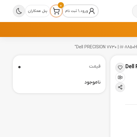
0
ورود \ ثبت نام
پنل همکاران
0
Del |
قیمت
ناموجود