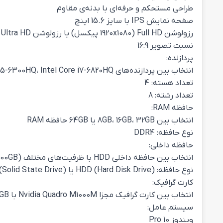
طراحی مستحکم و حرفه‌ای با بدنه‌ی مقاوم
صفحه نمایش IPS با سایز 15.6 اینچ
رزولوشن Full HD (1920x1080 پیکسل) یا رزولوشن 4K Ultra HD (3840x2160 پیکسل)
نسبت تصویر 16:9
پردازنده:
انتخاب بین پردازنده‌های Intel Core i5-6300HQ، Intel Core i7-6820HQ یا Intel Xeon E3-1505M v5
تعداد هسته: 4
تعداد رشته: 8
حافظه RAM:
انتخاب بین 8GB، 16GB، 32GB یا 64GB حافظه RAM
نوع حافظه: DDR4
حافظه داخلی:
انتخاب بین حافظه داخلی HDD با ظرفیت‌های مختلف (500GB یا 1TB) یا حافظه داخلی SSD با ظرفیت‌های مختلف (128GB، 256GB، 512GB یا 1TB)
نوع حافظه: HDD (Hard Disk Drive) یا SSD (Solid State Drive)
کارت گرافیک:
انتخاب بین کارت گرافیک مجزا Nvidia Quadro M1000M با 2GB حافظه یا کارت گرافیک مجزا Nvidia Quadro M2000M با 4GB حافظه
سیستم عامل:
ویندوز 10 Pro