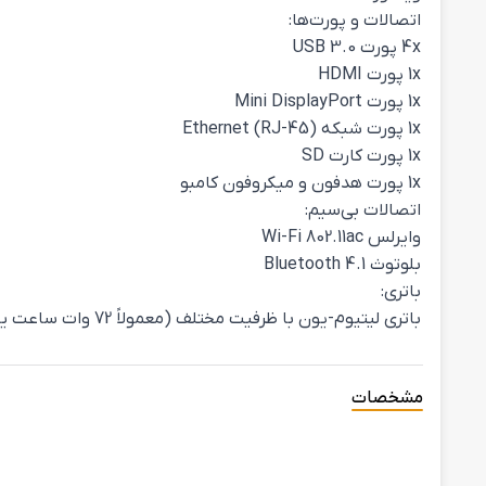
اتصالات و پورت‌ها:
4x پورت USB 3.0
1x پورت HDMI
1x پورت Mini DisplayPort
1x پورت شبکه Ethernet (RJ-45)
1x پورت کارت SD
1x پورت هدفون و میکروفون کامبو
اتصالات بی‌سیم:
وایرلس Wi-Fi 802.11ac
بلوتوث Bluetooth 4.1
باتری:
باتری لیتیوم-یون با ظرفیت مختلف (معمولاً 72 وات ساعت یا 91 وات ساعت)
مشخصات