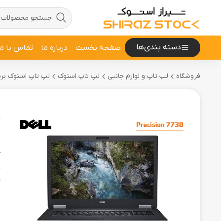
دسته بندی‌ها
صفحه نخست
درباره ما
تماس با ما
فروشگاه
لپ تاپ و لوازم جانبی
لپ تاپ استوک
لپ تاپ استوک برند LL
"
ل
ک
و