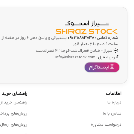
شماره تماس :
09035883838
پشتیبانی و پاسخ دهی 6 ر
ساعت ۹ صبح تا ۶ بعداز ظهر
شیراز - خیابان قصرالدشت-کوچه 42 قصرالدشت
آدرس ایمیل :
info@shirazstock.com
اینستاگرام
اطلاعات
راهنمای خرید
درباره ما
راهنمای خرید از
تماس با ما
روش‌های پرداخ
درخواست مشاوره
روش‌های ارسال