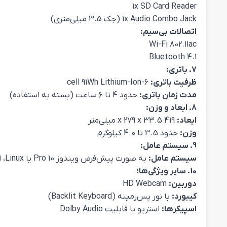
1x SD Card Reader
1x Audio Combo Jack (جک 3.5 میلی‌متری)
اتصالات بی‌سیم:
Wi-Fi 802.11ac
Bluetooth 4.1
7. باتری:
ظرفیت باتری:
6-cell 91Wh Lithium-Ion
مدت زمان باتری:
حدود 4 تا 6 ساعت (بسته به استفاده)
8. ابعاد و وزن:
ابعاد:
419 x 279 x 33.5 میلی‌متر
وزن:
حدود 3.5 تا 4.0 کیلوگرم
9. سیستم عامل:
سیستم عامل:
به صورت پیش‌فرض ویندوز 10 Pro یا Linux، اما می‌توان آن را با سایر سیستم‌عامل‌ها نیز سازگار کرد.
10. سایر ویژگی‌ها:
دوربین:
HD Webcam
کیبورد:
با نور پس‌زمینه (Backlit Keyboard)
اسپیکرها:
استریو با قابلیت Dolby Audio