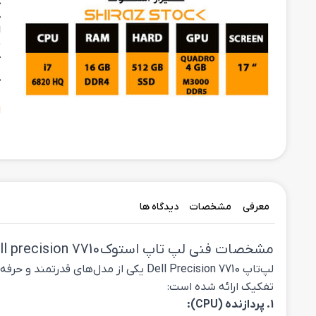
ح
ح
ا
م
ح
د
"
ا
معرفی
مشخصات
دیدگاه ها
مشخصات فنی لپ تاپ استوک Dell precision 7710
لپ‌تاپ Dell Precision 7710 یکی از 
تفکیک ارائه شده است:
1. پردازنده (CPU):