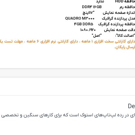
افظه HDD ندارد
افظه رم DDR4 16GB
ندازه صفحه نمایش "17اینچ
دل پردازنده گرافیک
QUADRO M3000
افظه پردازنده گرافیک 4GB DDR5
قت صفحه نمایش
1080.1920
اصالت کالا": "اصل"
دارای گارانتی سخت افزاری 1 ماهه ، دارای گارانتی نرم افزار
رسال رایگان.
مدل‌های قدرتمند و حرفه‌ای در رده لپ‌تاپ‌های استوک است که برای کارهای سنگ