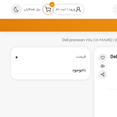
0
ورود \ ثبت نام
پنل همکاران
0
D |
قیمت
ناموجود