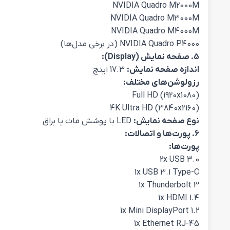
NVIDIA Quadro M2000M
NVIDIA Quadro M3000M
NVIDIA Quadro M4000M
NVIDIA Quadro P4000 (در برخی مدل‌ها)
5. صفحه نمایش (Display):
اندازه صفحه نمایش:
17.3 اینچ
رزولوشن‌های مختلف:
Full HD (1920x1080)
4K Ultra HD (3840x2160)
نوع صفحه نمایش:
LED با پوشش مات یا براق
6. پورت‌ها و اتصالات:
پورت‌ها:
2x USB 3.0
1x USB 3.1 Type-C
1x Thunderbolt 3
1x HDMI 1.4
1x Mini DisplayPort 1.2
1x Ethernet RJ-45