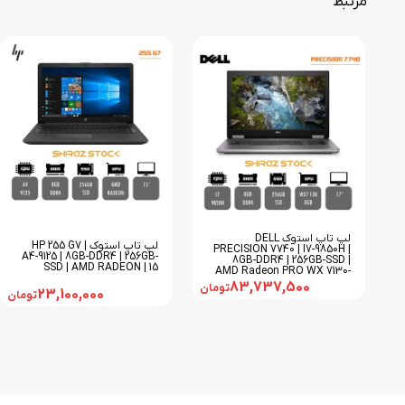
مرتبط
لپ تاپ استوک DELL
لپ تاپ استوک HP 255 G7 |
PRECISION 7740 | I7-9850H |
A4-9125 | 8GB-DDR4 | 256GB-
8GB-DDR4 | 256GB-SSD |
SSD | AMD RADEON | 15
AMD Radeon PRO WX 7130-
8GB | 17
83,737,500
تومان
23,100,000
تومان