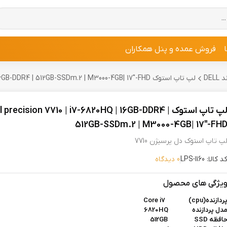
فروش عمده و پنل همکاران
DE
لپ تاپ استوک Dell precision 7710 | i7-6820HQ | 16GB-DDR4 | 512GB-SSDm.2 | M3000-4GB| 17"-FHD
لپ تاپ استوک ell precision 7710 | i7-6820HQ | 16GB-DDR4
512GB-SSDm.2 | M3000-4GB| 17"-FH
پ تاپ استوک دل پرسیژن 7710
د کالا: LPS-1160
0 دیدگاه
یژگی های محصول
ردازنده(cpu)
Core i7
دل پردازنده 6820HQ
افظه 512GB SSD