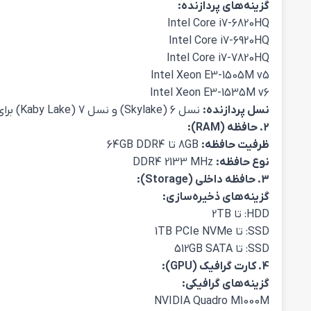
گزینه‌های پردازنده:
Intel Core i7-6820HQ
Intel Core i7-6920HQ
Intel Core i7-7820HQ
Intel Xeon E3-1505M v5
Intel Xeon E3-1535M v6
نسل پردازنده:
نسل 6 (Skylake) و نسل 7 (Kaby Lake) برای پردازنده‌های Core i7 و نسل 6 برای پردازنده‌های Xeon.
2. حافظه (RAM):
ظرفیت حافظه:
8GB تا 64GB DDR4
نوع حافظه:
DDR4 2133 MHz
3. حافظه داخلی (Storage):
گزینه‌های ذخیره‌سازی:
HDD: تا 2TB
SSD: تا 1TB PCIe NVMe
SSD: تا 512GB SATA
4. کارت گرافیک (GPU):
گزینه‌های گرافیکی:
NVIDIA Quadro M1000M