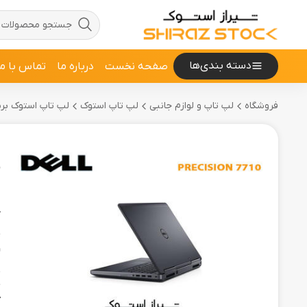
دسته بندی‌ها
صفحه نخست
درباره ما
تماس با ما
فروشگاه
لپ تاپ و لوازم جانبی
لپ تاپ استوک
لپ تاپ استوک برند LL
D
ل
ک
و
پ
م
ح