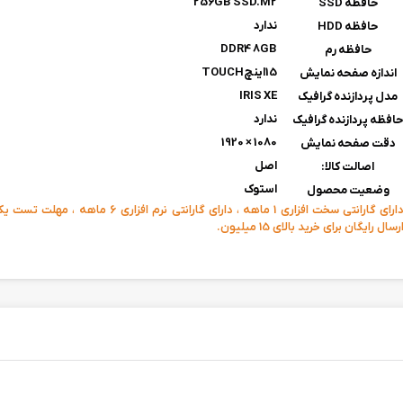
256GB SSD.M2
حافظه SSD
ندارد
حافظه HDD
DDR4 8GB
حافظه رم
15اینچTOUCH
اندازه صفحه نمایش
IRIS XE
مدل پردازنده گرافیک
ندارد
افظه پردازنده گرافیک
1080 × 1920
دقت صفحه نمایش
اصل
اصالت کالا:
استوک
وضعیت محصول
دارای گارانتی سخت افزاری 1 ماهه ، دارای گارانتی نرم افزار
رسال رایگان برای خرید بالای 15 میلیون.