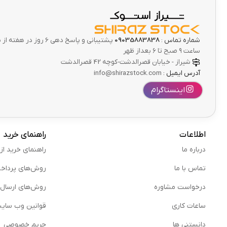
شماره تماس :
09035883838
پشتیبانی و پاسخ دهی 6 ر
ساعت ۹ صبح تا ۶ بعداز ظهر
شیراز - خیابان قصرالدشت-کوچه 42 قصرالدشت
آدرس ایمیل :
info@shirazstock.com
اینستاگرام
اطلاعات
راهنمای خرید
درباره ما
راهنمای خرید از
تماس با ما
روش‌های پرداخ
درخواست مشاوره
روش‌های ارسال
ساعات کاری
قوانین وب سای
دانستنی ها
حریم خصوصی