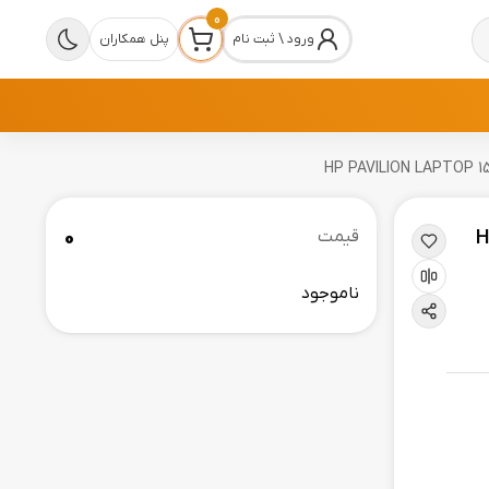
0
ورود \ ثبت نام
پنل همکاران
0
-
قیمت
ناموجود