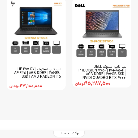
لپ تاپ استوک DELL
لپ تاپ استوک HP 255 G7 |
PRECISION 7750 | I7-10850H |
A4-9125 | 8GB-DDR4 | 256GB-
8GB-DDR4 | 256GB-SSD |
SSD | AMD RADEON | 15
NVIDI QUADRO RTX 4000-
8GB | 17
95,287,500
تومان
23,100,000
تومان
برگشت به بالا