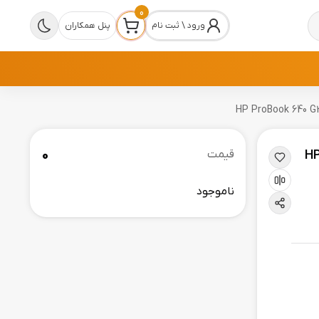
0
ورود \ ثبت نام
پنل همکاران
0
 |
قیمت
ناموجود