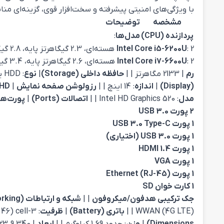
با ویژگی‌های امنیتی پیشرفته و سخت‌افزار قوی، گزینه‌ای م
مشخصه
توضیحات
پردازنده (CPU)
مدل‌ها
:
: 2 هسته‌ای، 2.3 گیگاهرتز پایه، 2.8 گیگاهرتز توربو
Intel Core i5-6200U
: 2 هسته‌ای، 2.6 گیگاهرتز پایه، 3.4 گیگاهرتز توربو | |
Intel Core i7-6600U
رم
| 2133 مگاهرتز | |
حافظه داخلی (Storage)
|
نوع
: HDD یا SSD | |
(Display)
|
اندازه
: 14 اینچ | |
رزولوشن صفحه نمایش
|
HD
مدل
: Intel HD Graphics 520 | |
اتصالات (Ports)
|
پورت‌ها
2 پورت USB 3.0
1 پورت USB 3.0 Type-C
1 پورت USB 3.0 (اختیاری)
1 پورت HDMI 1.4
1 پورت VGA
1 پورت Ethernet (RJ-45)
1 کارت خوان SD
جک ترکیبی هدفون/میکروفون
| |
شبکه و ارتباطات (Networking)
WWAN (4G LTE) | |
باتری (Battery)
|
ظرفیت
: 3-cell (46 وات‌ساعت) یا 4-cell (50 وات‌ساعت) | |