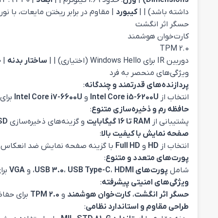
Dimensions)
|
وزن
: حدود 1.69 کیلوگرم | |
ابعاد
| 340 x 237 x 23.9 میلی‌متر | |
داشته باشد) | |
کیبورد
| مقاوم در برابر ریختن مایعات، با نور
حسگر اثر انگشت
کارت‌خوان هوشمند
TPM 2.0
دوربین IR برای Windows Hello (اختیاری) | |
ساختار بدنه
|
ج
ویژگی‌های منحصر به فرد
پردازنده‌های قدرتمند و چندگانه
:
انتخاب از
Intel Core i5-6200U
و
Intel Core i7-6600U
برای 
حافظه رم و ذخیره‌سازی متنوع
:
پشتیبانی از
RAM تا 16 گیگابایت
و گزینه‌های ذخیره‌سازی
SD
صفحه نمایش با کیفیت بالا
:
انتخاب از
HD
و
Full HD
با گزینه صفحه نمایش ضد انعکاس بر
پورت‌های متعدد و متنوع
:
شامل
پورت‌های USB 3.0
HDMI
،
USB Type-C
،
، و
VGA
برا
ویژگی‌های امنیتی پیشرفته
:
حسگر اثر انگشت
،
کارت‌خوان هوشمند
و
TPM 2.0
برای حفاظ
طراحی مقاوم و استاندارد نظامی
: