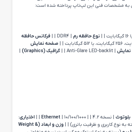
فصیل به مشخصات فنی این لپ‌تاپ پرداخته شده است:
نوع حافظه رم
| DDR4 | |
فرکانس حافظه
صفحه نمایش
نمایش
| Anti-Glare LED-backlit | |
گرافیک (Graphics)
|
بلوتوث
| نسخه 4.2 | |
| 10/100/1000 | |
Ethernet
اختیاری
:
وزن و ابعاد (Weight &