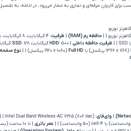
ناسب برای کاربران حرفه‌ای و تجاری به شمار می‌رود. در ادامه، به ت
حافظه رم (RAM)
|
ظرفیت
: 4 گیگابایت، 8 گیگابایت، یا 16 گیگابایت | |
ظرفیت حافظه داخلی
|
: 500 گیگابایت
HDD
: 128 گیگابایت، 256 گیگابایت، یا 512 گیگابایت | |
SSD
(1366 x 768 پیکسل) یا
Full HD
(1920 x 1080 پیکسل) | |
نوع صفحه 
:
|
وای‌فای
: Intel Dual Band Wireless-AC 7265 (802.11ac) | |
عمر باتری
| تا 10 ساعت (بسته به نوع کاربری و ظرفیت باتری) | |