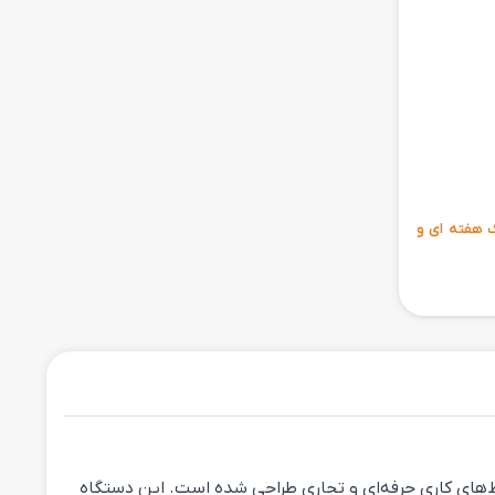
ی 6 ماهه ، مهلت تست یک هفته ای و
ابل اعتماد از سری EliteBook HP است که برای محیط‌های کاری حرفه‌ای و تجاری طراحی شده است. این دستگاه