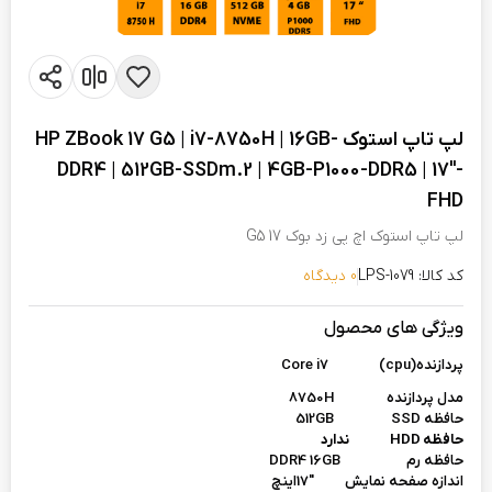
لپ تاپ استوک HP ZBook 17 G5 | i7-8750H | 16GB-
DDR4 | 512GB-SSDm.2 | 4GB-P1000-DDR5 | 17"-
FHD
لپ تاپ استوک اچ پی زد بوک 17 G5
کد کالا: LPS-1079
0 دیدگاه
ویژگی های محصول
پردازنده(cpu)
Core i7
مدل پردازنده 8750H
حافظه 512GB SSD
حافظه HDD ندارد
حافظه رم DDR4 16GB
اندازه صفحه نمایش "17اینچ