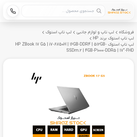
جستجوی محصول
فروشگاه
لپ تاپ و لوازم جانبی
لپ تاپ استوک
لپ تاپ استوک برند HP
لپ تاپ استوک HP ZBook 17 G5 | i7-8750H | 16GB-DDR4 | 512GB-
SSDm.2 | 4GB-P1000-DDR5 | 17"-FHD