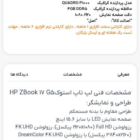
مدل پردازنده گرافیک
QUADRO P1000
حافظه پردازنده گرافیک 4GB DDR5
دقت صفحه نمایش
1080.1920
"اصالت کالا": "اصل"
دارای گارانتی سخت افزاری 1 ماهه ، دارای گارانتی نرم افزاری 6 ماهه ، مهلت
تست یک هفته ای و ارسال رایگان.
معرفی
مشخصات
دیدگاه ها
مشخصات فنی لپ تاپ استوک HP ZBook 17 G5
طراحی و نمایشگر:
طراحی مقاوم با بدنه مستحکم
صفحه نمایش LED با سایز 15.6 اینچ
رزولوشن Full HD (1920x1080 پیکسل)، رزولوشن 4K UHD
(3840x2160 پیکسل) یا رزولوشن DreamColor 4K UHD