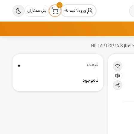
0
ورود \ ثبت نام
پنل همکاران
0
قیمت
ناموجود