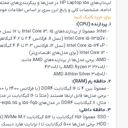
ادامه، مشخصات کلی و رایج این سری بر اساس اطلاعات موجود ارائه شده است. برای ا
برای خرید کلیک کنید
1. پردازنده (CPU):
- Intel: معمولاً از پردازنده‌های Intel Core i3، i5 یا i7 نسل 10، 11 یا 12 استفاده می‌شود. برای مثال:
- Intel Core i5-1135G7 (نسل 11، فرکانس 2.4 تا 4.2 گیگاهرتز)
- Intel Core i5-1240P (نسل 12، فرکانس 3.3 تا 4.4 گیگاهرتز، 12 مگابایت کش)
- Intel Core i3 (برای مدل‌های اقتصادی‌تر)
- AMD: برخی مدل‌ها از پردازنده‌های AMD مانند:
- AMD Ryzen 3 3200U یا 4300U
- AMD Athlon Silver 3050U
2. حافظه رم (RAM):
- معمولاً بین 4 تا 16 گیگابایت DDR4 (با فرکانس 2400 یا 3200 مگاهرتز).
- برخی مدل‌ها قابل ارتقا هستند (مثلاً تا 16 گیگابایت در مدل 15s-fq5).
- مثال: 8 گیگابایت DDR4 در مدل‌های 15s-fq5 و 115.laptop-15s-eq15
3. حافظه داخلی:
- SSD: معمولاً 256 گیگابایت یا 512 گیگابایت NVMe M.2 (قابل ارتقا).
- HDD: برخی مدل‌ها 500 گیگابایت تا 1 ترابایت هارد دیسک دارند.[](https://itkashefi.com/product/hp-hp-laptop-15-s-916-1/)