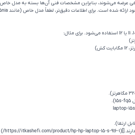
طلاعات دقیق‌تر، لطفاً مدل خاص (مانند 15s-fq5295nia یا 15s-eq1541AU) را مشخص کنید.