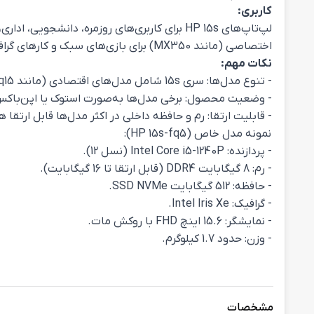
کاربری:
لپ‌تاپ‌های HP 15s برای کاربری‌های روزمره، د
اختصاصی (مانند MX350) برای بازی‌های سبک و کارهای گرافیکی ساده نیز عملکرد خوبی دارند.
نکات مهم:
- تنوع مدل‌ها: سری 15s شامل مدل‌های اقتصادی (مانند 15s-eq15 با پردازنده Athlon) و مدل‌های قوی‌تر (مانند 15s-fq5 با i5 نسل 12) است. برای انتخاب، بودجه و نیاز خود را مشخص کنید.
- وضعیت محصول: برخی مدل‌ها به‌صورت استوک یا اپن‌باکس (Open Box) عرضه می‌شوند که ممکن است قیمت پایین‌تری داشته باشند اما باید وضعیت ظاهری و سلامت آن‌ها بر
- قابلیت ارتقا: رم و حافظه داخلی در اکثر مدل‌ها قابل ارت
نمونه مدل خاص (HP 15s-fq5):
- پردازنده: Intel Core i5-1240P (نسل 12).
- رم: 8 گیگابایت DDR4 (قابل ارتقا تا 16 گیگابایت).
- حافظه: 512 گیگابایت SSD NVMe.
- گرافیک: Intel Iris Xe.
- نمایشگر: 15.6 اینچ FHD با روکش مات.
- وزن: حدود 1.7 کیلوگرم.
مشخصات