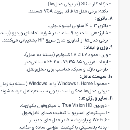
- درگاه کارت SD (در برخی مدل‌ها).
- نکته: برخی مدل‌ها فاقد پورت VGA هستند.
8. باتری:
- باتری 3 یا 4 سلولی لیتیوم‌یونی.
- شارژدهی: تا حدود 9 ساعت در شرایط تماشای ویدیو (بسته به استفاده).
- برخی مدل‌ها از فناوری شارژ سریع HP پشتیبانی می‌کنند.
9. وزن و ابعاد:
- وزن: حدود 1.7 تا 1.8 کیلوگرم (بسته به مدل).
- ابعاد تقریبی: 35.85 x 24.2 x 1.79 سانتی‌متر.
- طراحی نازک و سبک، مناسب برای حمل‌ونقل.
10. سیستم‌عامل:
- معمولاً Windows 11 Home یا Windows 10 (بسته به زمان عرضه مدل).
- برخی مدل‌ها ممکن است بدون سیستم‌عامل عرضه شوند (ا
11. سایر ویژگی‌ها:
- دوربین True Vision HD با میکروفون یکپارچه.
- اسپیکرهای استریو با کیفیت صدای قابل‌قبول.
- Wi-Fi 6 و بلوتوث 5.0 در مدل‌های جدیدتر.
- بدنه پلاستیکی با کیفیت، طراحی ساده و جذاب.