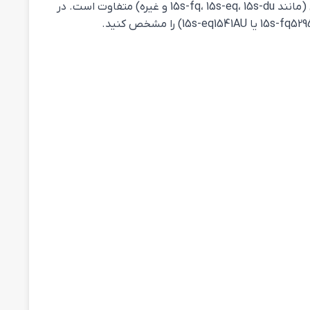
لپ‌تاپ‌های HP Laptop 15s در مدل‌ها و پیکربندی‌های مختلفی عرضه می‌شوند، بنابراین مشخصات فنی آن‌ها بسته به مدل خاص (مانند 15s-fq، 15s-eq، 15s-du و غیره) متفاوت است. در