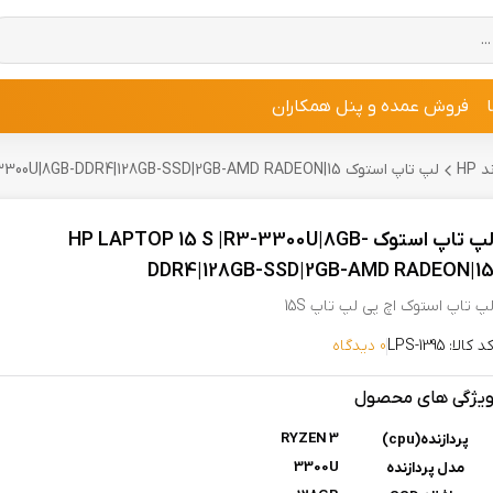
فروش عمده و پنل همکاران
HP
لپ تاپ استوک HP LAPTOP 15 S |R3-3300U|8GB-DDR4|128GB-SSD|2GB-AMD RADEON|15
لپ تاپ استوک HP LAPTOP 15 S |R3-3300U|8GB-
DDR4|128GB-SSD|2GB-AMD RADEON|1
پ تاپ استوک اچ پی لپ تاپ 15S
د کالا: LPS-1395
0 دیدگاه
یژگی های محصول
RYZEN 3
پردازنده(cpu)
3300U
مدل پردازنده