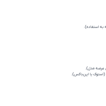
ستوک یا اپن‌باکس).