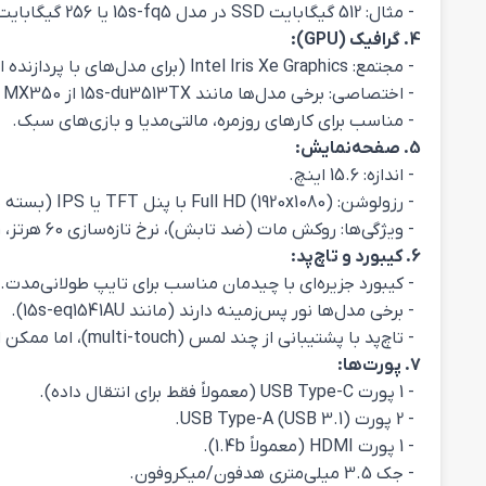
- مثال: 512 گیگابایت SSD در مدل 15s-fq5 یا 256 گیگابایت SSD در 15s-eq15.[](https://raitop.ir/product/hp-15s-fq50-i5-1240p/)[](https://raitop.ir/product/hp-laptop-15s-eq15/)
4. گرافیک (GPU):
- مجتمع: Intel Iris Xe Graphics (برای مدل‌های با پردازنده اینتل نسل 11 و 12) یا AMD Radeon Vega Graphics (برای مدل‌های AMD).
- اختصاصی: برخی مدل‌ها مانند 15s-du3513TX از Nvidia GeForce MX350 با 2 گیگابایت حافظه GDDR5 استفاده می‌کنند.
- مناسب برای کارهای روزمره، مالتی‌مدیا و بازی‌های سبک.
5. صفحه‌نمایش:
- اندازه: 15.6 اینچ.
- رزولوشن: Full HD (1920x1080) با پنل TFT یا IPS (بسته به مدل).
- ویژگی‌ها: روکش مات (ضد تابش)، نرخ تازه‌سازی 60 هرتز، روشنایی حدود 220-250 نیت.
6. کیبورد و تاچ‌پد:
- کیبورد جزیره‌ای با چیدمان مناسب برای تایپ طولانی‌مدت.
- برخی مدل‌ها نور پس‌زمینه دارند (مانند 15s-eq1541AU).
- تاچ‌پد با پشتیبانی از چند لمس (multi-touch)، اما ممکن است برای دستورات پیچیده چندلمسی ایده‌آل نباشد.
7. پورت‌ها:
- 1 پورت USB Type-C (معمولاً فقط برای انتقال داده).
- 2 پورت USB Type-A (USB 3.1).
- 1 پورت HDMI (معمولاً 1.4b).
- جک 3.5 میلی‌متری هدفون/میکروفون.