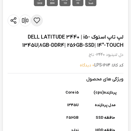
لپ تاپ استوک DELL LATITUDE 3440 | i5-
1345U|8GB-DDR4| 256GB-SSD| 14"-TOUCH
دل لتیتیود 3440- تاچ
کد کالا: LPS-1674
0 دیدگاه
ویژگی های محصول
پردازنده(cpu)
Core i5
مدل پردازنده
1345U
حافظه SSD
256GB
حافظه HDD
ندارد