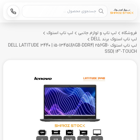
جستجوی محصول
فروشگاه
لپ تاپ و لوازم جانبی
لپ تاپ استوک
لپ تاپ استوک برند DELL
لپ تاپ استوک DELL LATITUDE 3440 | i5-1345U|8GB-DDR4| 256GB-
SSD| 14"-TOUCH