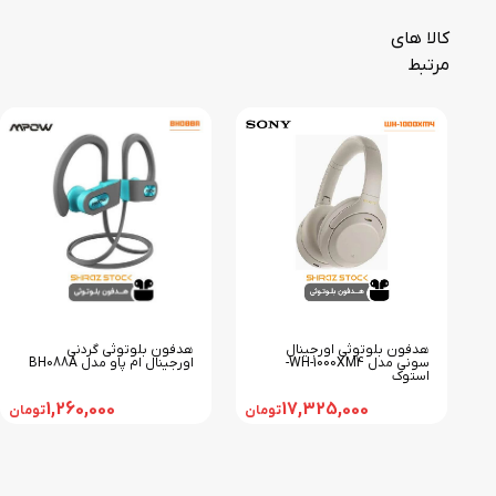
کالا های
مرتبط
هدفون بلوتوثی گردنی
هدفون بلوتوثی اورجینال
اورجینال ام پاو مدل BH088A
سونی مدل WH-1000XM4-
استوک
1,260,000
17,325,000
تومان
تومان