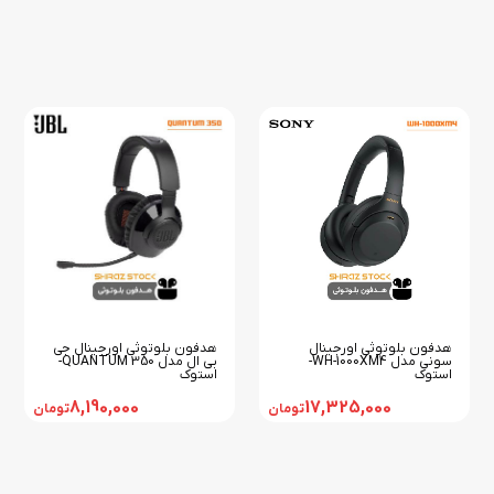
هدفون بلوتوثی اورجینال جی
هدفون بلوتوثی اورجینال
بی ال مدل QUANTUM 350-
سونی مدل WH-1000XM4-
استوک
استوک
8,190,000
17,325,000
تومان
تومان