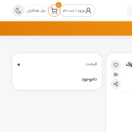
0
ورود \ ثبت نام
پنل همکاران
0
قیمت
ناموجود