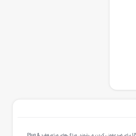
ایربادهای بی‌سیم LG TONE Free FP9 با طراحی ارگونومیک، کیفیت صدای برتر از Meridian Audio، قابلیت حذف نویز فعال (ANC) و فناوری UVnano برای ضدعفونی کردن می‌شوند. ویژگی‌های ویژه‌به‌فرد Plug &