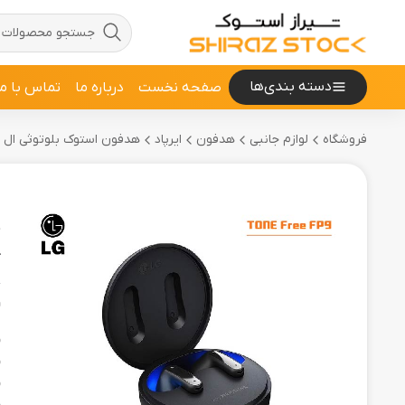
دسته بندی‌ها
صفحه نخست
درباره ما
تماس با ما
فروشگاه
لوازم جانبی
هدفون
ایرپاد
هدفون استوک بلوتوثی ال جی مدل E Free FP9
ه
9
ک
و