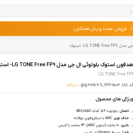
فروش عمده و پنل همکاران
LG TON- استوک
دفون استوک بلوتوثی ال جی مدل LG TONE Free FP9- استوک
LG TONE Free FP
د کالا: 5002-6166_7-7-2025.jpg
0 دیدگاه
یژگی های محصول
اتصال
: بلوتوث 5.2، کدک SBC/AAC
حذف نویز
: ANC با میکروفون دوگانه
باتری
: 10 ساعت (بدون ANC)، 24 ساعت با کیس
شارژ
: سریع، UVnano در کیس