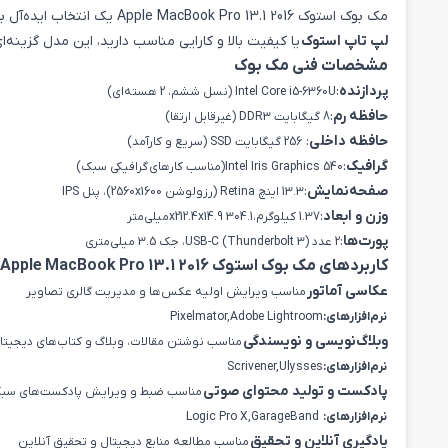
مک بوک استوک Apple MacBook Pro 13.1 2016 یک انتخاب ایده‌آل برای کاربرانی است که به دنبال دستگاهی با طراحی شیک، عملکرد قوی و سیستم‌عامل macOS برای کارهای حرفه‌ای و روزمره هستند. اگر قصد
لپ تاپ استوک
یا کیفیت بالا و کارایی مناسب دارید، این مدل گزینه‌ا
مشخصات فنی مک بوک
پردازنده
:
Intel Core i5-6360U (نسل ششم، 2 هسته‌ای)
حافظه رم
:
8 گیگابایت DDR3 (غیرقابل ارتقا)
حافظه داخلی
:
256 گیگابایت SSD (سریع و کارآمد)
گرافیک
:
Intel Iris Graphics 540(مناسب کارهای گرافیکی سبک)
صفحه‌نمایش
:
13.3 اینچ Retina (رزولوشن 2560x1600)، پنل IPS
وزن و ابعاد
:
1.37 کیلوگرم،304.1 x212.4x14.9میلی‌متر
پورت‌ها
:
2 عدد USB-C (Thunderbolt 3)، جک 3.5 میلی‌متری
کاربردهای مک بوک استوک Apple MacBook Pro 13.1 2016
عکاسی آماتور
مناسب ویرایش اولیه عکس‌ها و مدیریت گالری تصاویر
نرم‌افزارهای:
Pixelmator,Adobe Lightroom
وبلاگ‌نویسی و نویسندگی
مناسب نوشتن مقالات، وبلاگ و کتاب‌های دیجیتا
نرم‌افزارهای:
Scrivener,Ulysses
پادکست و تولید محتوای صوتی
مناسب ضبط و ویرایش پادکست‌های سب
نرم‌افزارهای:
Logic Pro X,GarageBand
یادگیری آنلاین و تحقیق
مناسب مطالعه منابع دیجیتال و تحقیق آنلاین