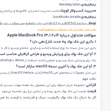
نرم‌افزارهای:
Mendeley,Safari
مدیریت کسب‌وکار کوچک
مناسب مدیریت مشتریان، فاکتورها و برنامه‌ریزی
نرم‌افزارهای:
QuickBooks,Airtable
توجه
:
پردازنده i5-6360U و رم 8 گیگابایتی برای برنامه‌نویسی سنگین، رندرینگ ویدیوهای پیچیده یا بازی‌های پیشرفته مناسب نیست. برای این موارد، دستگاه با پردازنده قوی‌تر و رم بالاتر توصیه می‌شود.
سایر مدل های لپ تاپ استوک را مشاهده کنید
سوالات متداول درباره Apple MacBook Pro 13.1 2016
1. باتری این مک بوک چه مدت شارژدهی دارد؟
باتری این مدل بسته به نوع استفاده (مانند وب‌گردی، تماشای ویدیو یا کار با ن
2. آیا این مک بوک برای ویرایش ویدیو و طراحی گرافیکی مناسب است؟
بله، برای ویرایش سبک ویدیو و تصاویر (مانند استفاده از iMovie یا Photoshop برای پروژه‌های غیرپیچیده) مناسب است، اما برای پروژه‌های سنگین گرافیکی یا رندرینگ، مدل‌های با پردازنده و رم بالاتر توصیه می‌شود.
3. آیا این مک بوک با آخرین نسخه macOS سازگار است؟
این مدل معمولاً تا نسخه‌های اخیر macOS (مانند macOS Ventura) را پشتیبانی می‌کند، اما برای اطمینان از سازگاری با آخرین نسخه، با واحد فروش مشورت کنید.
نکات مهم
گارانتی
:
مجموعه شیراز استوک برای این محصول یک هفته مهلت تست و یک ماه 
قیمت
:
قیمت این مک بوک به‌روز بوده و بر اساس نرخ روز محاسبه می‌شود.
اگر به دنبال یک مک بوک باکیفیت، سبک و قدرتمند با قیمت به ص