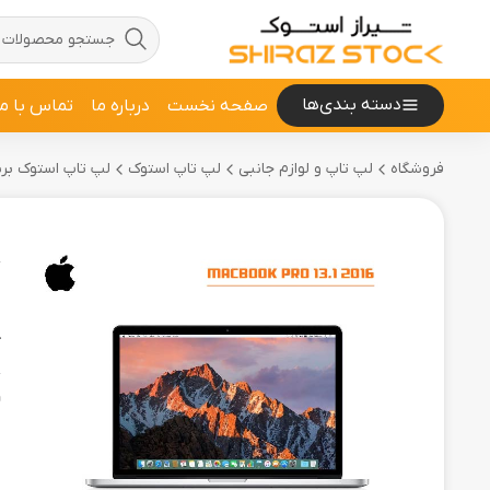
دسته بندی‌ها
صفحه نخست
درباره ما
تماس با ما
فروشگاه
لپ تاپ و لوازم جانبی
لپ تاپ استوک
لپ تاپ استوک برند ple
4
م
ک
و