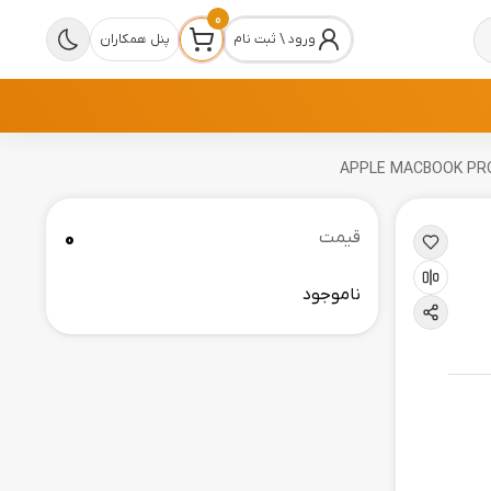
0
ورود \ ثبت نام
پنل همکاران
0
قیمت
ناموجود