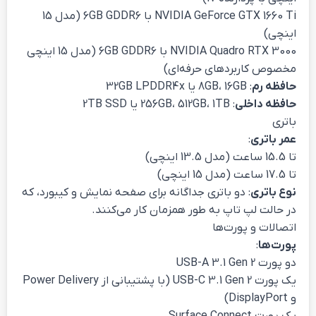
NVIDIA GeForce GTX 1660 Ti با 6GB GDDR6 (مدل 15
اینچی)
NVIDIA Quadro RTX 3000 با 6GB GDDR6 (مدل 15 اینچی
مخصوص کاربردهای حرفه‌ای)
حافظه رم
: 8GB، 16GB یا 32GB LPDDR4x
حافظه داخلی
: 256GB، 512GB، 1TB یا 2TB SSD
باتری
عمر باتری
:
تا 15.5 ساعت (مدل 13.5 اینچی)
تا 17.5 ساعت (مدل 15 اینچی)
نوع باتری
: دو باتری جداگانه برای صفحه نمایش و کیبورد، که
در حالت لپ تاپ به طور همزمان کار می‌کنند.
اتصالات و پورت‌ها
پورت‌ها
:
دو پورت USB-A 3.1 Gen 2
یک پورت USB-C 3.1 Gen 2 (با پشتیبانی از Power Delivery
و DisplayPort)