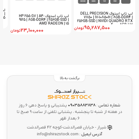
لپ تاپ استوک DELL PRECISION
D |
لپ تاپ استوک HP 255 G7 | A4-
7750 | I7-10850H | 8GB-DDR4 |
 15
9125 | 8GB-DDR4 | 256GB-SSD |
256GB-SSD | NVIDI QUADRO RTX
AMD RADEON | 15
4000-8GB | 17
95,287,500
تومان
23,100,000
تومان
برگشت به بالا
شماره تماس :
09035883838
پشتیبانی و پاسخ دهی 6 روز
در هفته از شنبه تا پنجشنبه ، پشتبانی تلفنی از ساعت ۹ صبح تا
۶ بعداز ظهر
شیراز - خیابان قصرالدشت-کوچه 42 قصرالدشت
آدرس ایمیل :
info@shirazstock.com