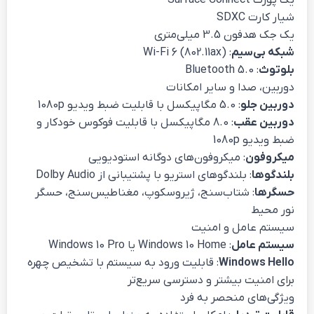
یک پورت Surface Connect
شیار کارت SDXC
یک جک هدفون 3.5 میلی‌متری
شبکه بی‌سیم
: Wi-Fi 6 (802.11ax)
بلوتوث
: Bluetooth 5.0
دوربین، صدا و سایر امکانات
دوربین جلو
: 5.0 مگاپیکسل با قابلیت ضبط ویدیو 1080p
دوربین عقب
: 8.0 مگاپیکسل با قابلیت فوکوس خودکار و
ضبط ویدیو 1080p
میکروفون
: میکروفون‌های دوگانه استودیویی
بلندگوها
: بلندگوهای استریو با پشتیبانی از Dolby Audio
حسگرها
: شتاب‌سنج، ژیروسکوپ، مغناطیس‌سنج، حسگر
نور محیط
سیستم عامل و امنیت
سیستم عامل
: Windows 10 Home یا Windows 10 Pro
Windows Hello
: قابلیت ورود به سیستم با تشخیص چهره
برای امنیت بیشتر و دسترسی سریع‌تر
ویژگی‌های منحصر به فرد