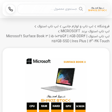
جستجوی محصول
فروشگاه
لپ تاپ و لوازم جانبی
لپ تاپ استوک
لپ تاپ استوک برند MICROSOFT
لپ تاپ استوک Microsoft Surface Book 3 | i5-1035G4 | 8GB-DDR4 |
256GB-SSD | Ires Plus | 14"-4K-Touch