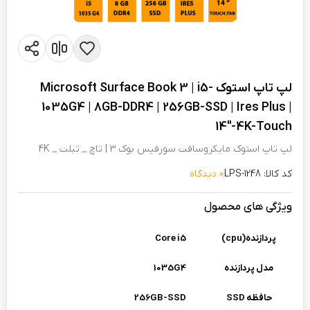
لپ تاپ استوک Microsoft Surface Book 3 | i5-
1035G4 | 8GB-DDR4 | 256GB-SSD | Ires Plus |
14"-4K-Touch
لپ تاپ استوک مایکروسافت سورفیس بوک 3 | تاچ _ تبلت _ 4K
کد کالا: LPS-1248
0 دیدگاه
ویژگی های محصول
پردازنده(cpu)
Core i5
مدل پردازنده
1035G4
حافظه SSD
256GB-SSD