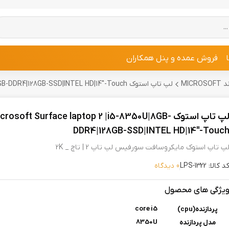
فروش عمده و پنل همکاران
MIC
لپ تاپ استوک Microsoft Surface laptop 2 |i5-8350U|8GB-DDR4|128GB-SSD|INTEL HD|14"-Touch
لپ تاپ استوک icrosoft Surface laptop 2 |i5-8350U|8GB
DDR4|128GB-SSD|INTEL HD|14"-Touc
پ تاپ استوک مایکروسافت سورفیس لپ تاپ 2 | تاچ _ 2K
د کالا: LPS-1322
0 دیدگاه
یژگی های محصول
core i5
پردازنده(cpu)
8350U
مدل پردازنده