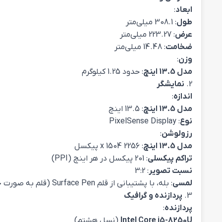
ابعاد
:
طول
: 308.1 میلی‌متر
عرض
: 223.27 میلی‌متر
ضخامت
: 14.48 میلی‌متر
وزن
:
مدل 13.5 اینچ
: حدود 1.25 کیلوگرم
2.
نمایشگر
اندازه
:
مدل 13.5 اینچ
: 13.5 اینچ
نوع
: PixelSense Display
رزولوشن
:
مدل 13.5 اینچ
: 2256 x 1504 پیکسل
تراکم پیکسلی
: 201 پیکسل در هر اینچ (PPI)
نسبت تصویر
: 3:2
لمسی
: بله، با پشتیبانی از قلم Surface Pen (قلم به صورت جداگانه فروخته می‌شود)
3.
پردازنده و گرافیک
پردازنده
:
Intel Core i5-8250U
(نسل هشتم)