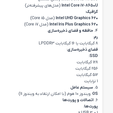
Intel Core i7-8650U
(مدل‌های پیشرفته‌تر)
گرافیک
:
Intel UHD Graphics 620
(مدل Core i5)
Intel Iris Plus Graphics 620
(مدل Core i7)
4.
حافظه و فضای ذخیره‌سازی
رم
:
8 گیگابایت یا 16 گیگابایت LPDDR3
فضای ذخیره‌سازی
:
:
SSD
128 گیگابایت
256 گیگابایت
512 گیگابایت
1 ترابایت
5.
سیستم عامل
OS
: ویندوز 10 هوم (با امکان ارتقاء به ویندوز 11)
6.
اتصالات و پورت‌ها
پورت‌ها
:
1 x USB 3.0