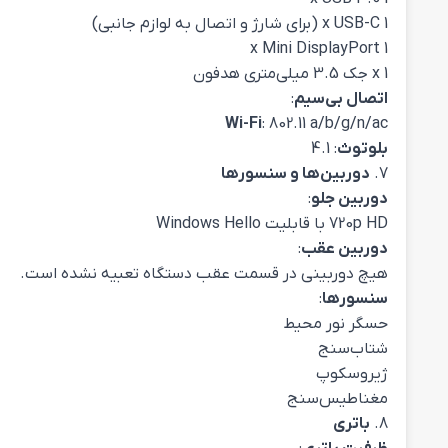
1 x USB-C (برای شارژ و اتصال به لوازم جانبی)
1 x Mini DisplayPort
1 x جک 3.5 میلی‌متری هدفون
اتصال بی‌سیم
:
Wi-Fi
: 802.11 a/b/g/n/ac
بلوتوث
: 4.1
7.
دوربین‌ها و سنسورها
دوربین جلو
:
720p HD با قابلیت Windows Hello
دوربین عقب
:
هیچ دوربینی در قسمت عقب دستگاه تعبیه نشده است.
سنسورها
:
حسگر نور محیط
شتاب‌سنج
ژیروسکوپ
مغناطیس‌سنج
8.
باتری
ظرفیت باتری
: