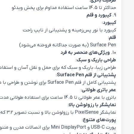
حداکثر تا 14.5 ساعت استفاده مداوم برای پخش ویدئو
9.
کیبورد و قلم
کیبورد
:
کیبورد با نور پس‌زمینه و پشتیبانی از تایپ راحت
قلم
:
Surface Pen (به صورت جداگانه فروخته می‌شود)
10.
ویژگی‌های منحصر به فرد
طراحی باریک و سبک
:
طراحی زیبا، باریک و سبک که برای حمل و نقل آسان و استف
پشتیبانی از قلم Surface Pen
:
پشتیبانی کامل از قلم Surface Pen برای نوشتن و طراحی با دقت بالا (قلم به صورت جداگانه فروخته می‌شود).
عمر باتری طولانی
:
باتری با عمر طولانی تا 14.5 ساعت برای استفاده طولانی مدت در طول روز.
نمایشگر با رزولوشن بالا
:
نمایشگر PixelSense با رزولوشن بالا و نسبت تصویر 3:2 که تجربه بصری فوق‌العاده‌ای را فراهم می‌کند.
پورت‌های متنوع
:
پورت USB-C و Mini DisplayPort برای اتصالات مدرن و متنوع.
11.
رنگ‌ها و گزینه‌های خرید