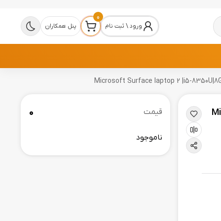
0
ورود \ ثبت نام
پنل همکاران
0
M-
قیمت
ناموجود