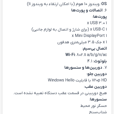
OS
: ویندوز 10 هوم (با امکان ارتقاء به ویندوز 11)
6.
اتصالات و پورت‌ها
پورت‌ها
:
1 x USB 3.0
1 x USB-C (برای شارژ و اتصال به لوازم جانبی)
1 x Mini DisplayPort
1 x جک 3.5 میلی‌متری هدفون
اتصال بی‌سیم
:
Wi-Fi
: 802.11 a/b/g/n/ac
بلوتوث
: 4.1
7.
دوربین‌ها و سنسورها
دوربین جلو
:
720p HD با قابلیت Windows Hello
دوربین عقب
:
هیچ دوربینی در قسمت عقب دستگاه تعبیه نشده است.
سنسورها
:
حسگر نور محیط
شتاب‌سنج