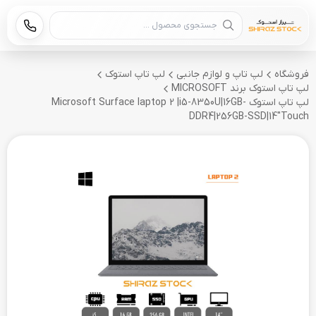
جستجوی محصول
فروشگاه
لپ تاپ و لوازم جانبی
لپ تاپ استوک
لپ تاپ استوک برند MICROSOFT
لپ تاپ استوک Microsoft Surface laptop 2 |i5-8350U|16GB-
DDR4|256GB-SSD|14"Touch