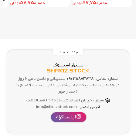
P1000-4GB | 15-TOUCH
P2000-4GB | 15
| 17
57,750,000
57,750,000
تومان
تومان
برگشت به بالا
شماره تماس :
09035883838
پشتیبانی و پاسخ دهی 6 روز
در هفته از شنبه تا پنجشنبه ، پشتبانی تلفنی از ساعت ۹ صبح تا
۶ بعداز ظهر
شیراز - خیابان قصرالدشت-کوچه 42 قصرالدشت
آدرس ایمیل :
info@shirazstock.com
اینستاگرام