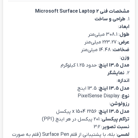
مشخصات فنی Microsoft Surface Laptop 2
1.
طراحی و ساخت
ابعاد
:
طول
: 308.1 میلی‌متر
عرض
: 223.27 میلی‌متر
ضخامت
: 14.48 میلی‌متر
وزن
:
مدل 13.5 اینچ
: حدود 1.25 کیلوگرم
2.
نمایشگر
اندازه
:
مدل 13.5 اینچ
: 13.5 اینچ
نوع
: PixelSense Display
رزولوشن
:
مدل 13.5 اینچ
: 2256 x 1504 پیکسل
تراکم پیکسلی
: 201 پیکسل در هر اینچ (PPI)
نسبت تصویر
: 3:2
لمسی
: بله، با پشتیبانی از قلم Surface Pen (قلم به صورت