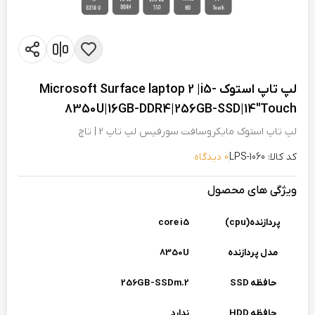
لپ تاپ استوک Microsoft Surface laptop 2 |i5-
8350U|16GB-DDR4|256GB-SSD|14"Touch
لپ تاپ استوک مایکروسافت سورفیس لپ تاپ 2 | تاچ
کد کالا: LPS-1060
0 دیدگاه
ویژگی های محصول
پردازنده(cpu)
core i5
مدل پردازنده
8350U
حافظه SSD
256GB-SSDm.2
حافظه HDD
ندارد