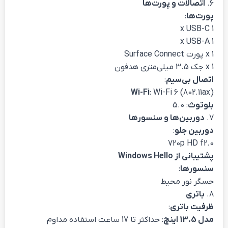
6.
اتصالات و پورت‌ها
پورت‌ها
:
1 x USB-C
1 x USB-A
1 x پورت Surface Connect
1 x جک 3.5 میلی‌متری هدفون
اتصال بی‌سیم
:
Wi-Fi
: Wi-Fi 6 (802.11ax)
بلوتوث
: 5.0
7.
دوربین‌ها و سنسورها
دوربین جلو
:
720p HD f2.0
پشتیبانی از Windows Hello
سنسورها
:
حسگر نور محیط
8.
باتری
ظرفیت باتری
:
مدل 13.5 اینچ
: حداکثر تا 17 ساعت استفاده مداوم