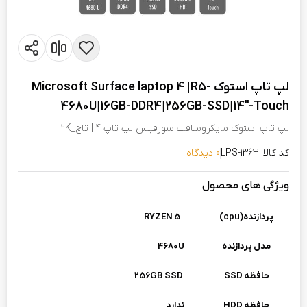
لپ تاپ استوک Microsoft Surface laptop 4 |R5-
4680U|16GB-DDR4|256GB-SSD|14"-Touch
لپ تاپ استوک مایکروسافت سورفیس لپ تاپ 4 | تاچ_2K
کد کالا: LPS-1363
0 دیدگاه
ویژگی های محصول
پردازنده(cpu)
RYZEN 5
مدل پردازنده
4680U
حافظه SSD
256GB SSD
حافظه HDD
ندارد