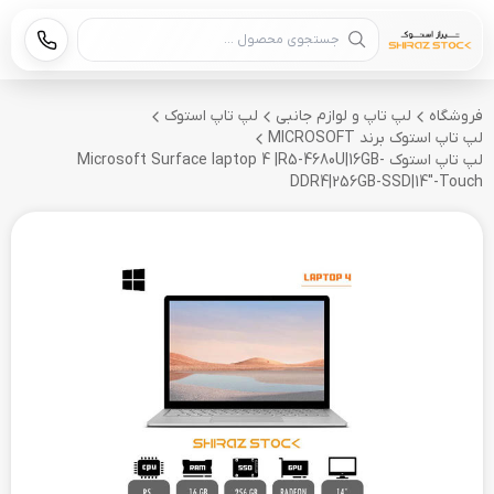
جستجوی محصول
فروشگاه
لپ تاپ و لوازم جانبی
لپ تاپ استوک
لپ تاپ استوک برند MICROSOFT
لپ تاپ استوک Microsoft Surface laptop 4 |R5-4680U|16GB-
DDR4|256GB-SSD|14"-Touch