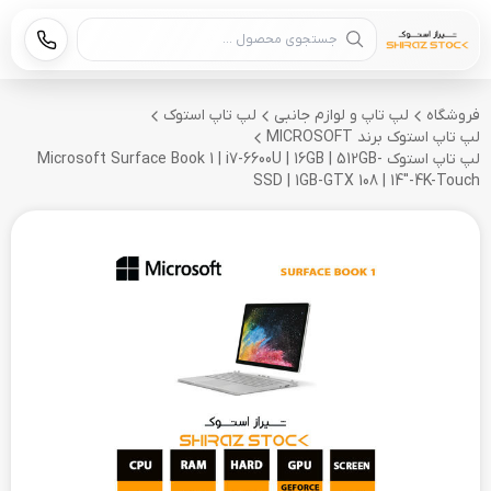
جستجوی محصول
فروشگاه
لپ تاپ و لوازم جانبی
لپ تاپ استوک
لپ تاپ استوک برند MICROSOFT
لپ تاپ استوک Microsoft Surface Book 1 | i7-6600U | 16GB | 512GB-
SSD | 1GB-GTX 108 | 14"-4K-Touch