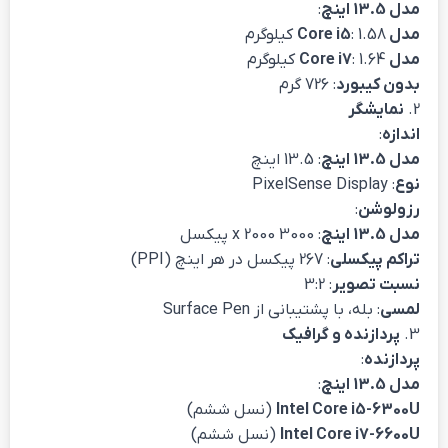
مدل 13.5 اینچ
:
مدل Core i5
: 1.58 کیلوگرم
مدل Core i7
: 1.64 کیلوگرم
بدون کیبورد
: 726 گرم
2.
نمایشگر
اندازه
:
مدل 13.5 اینچ
: 13.5 اینچ
نوع
: PixelSense Display
رزولوشن
:
مدل 13.5 اینچ
: 3000 x 2000 پیکسل
تراکم پیکسلی
: 267 پیکسل در هر اینچ (PPI)
نسبت تصویر
: 3:2
لمسی
: بله، با پشتیبانی از Surface Pen
3.
پردازنده و گرافیک
پردازنده
:
مدل 13.5 اینچ
:
Intel Core i5-6300U
(نسل ششم)
Intel Core i7-6600U
(نسل ششم)