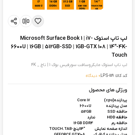
لپ تاپ استوک Microsoft Surface Book 1 | i7-
6600U | 16GB | 512GB-SSD | 1GB-GTX 108 | 14"-4K-
Touch
لپ تاپ استوک مایکروسافت سورفیس بوک 1 | تاچ _ 4K
کد کالا: LPS-1119
0 دیدگاه
ویژگی های محصول
پردازنده(cpu)
Core i7
مدل پردازنده 6600U
حافظه 512GB SSD
حافظه HDD ندارد
حافظه رم 16GB DDR4
اندازه صفحه نمایش "14اینچ-TOUCH.TAB
مدل پردازنده گرافیک GEFORCE GTX108