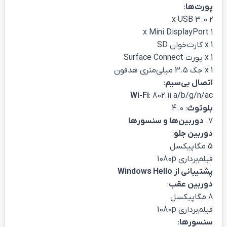
پورت‌ها
:
2 x USB 3.0
1 x Mini DisplayPort
1 x کارت‌خوان SD
1 x پورت Surface Connect
1 x جک 3.5 میلی‌متری هدفون
اتصال بی‌سیم
:
Wi-Fi
: 802.11 a/b/g/n/ac
بلوتوث
: 4.0
7.
دوربین‌ها و سنسورها
دوربین جلو
:
5 مگاپیکسل
فیلم‌برداری 1080p
پشتیبانی از Windows Hello
دوربین عقب
:
8 مگاپیکسل
فیلم‌برداری 1080p
سنسورها
: