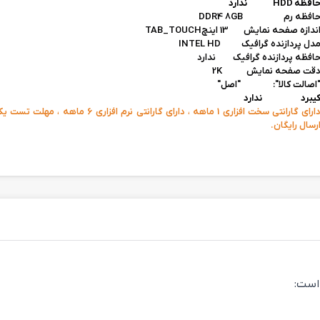
افظه HDD ندارد
افظه رم DDR4 8GB
ندازه صفحه نمایش 13 اینچTAB_TOUCH
دل پردازنده گرافیک INTEL HD
افظه پردازنده گرافیک
ندارد
قت صفحه نمایش 2K
اصالت کالا": "اصل"
یبرد ندارد
دارای گارانتی سخت افزاری 1 ماهه ، دارای گارانتی نرم افزار
رسال رایگان.