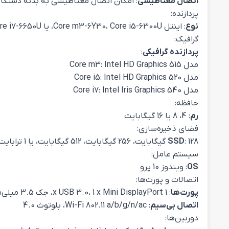
اتصال مغناطیسی
: امکان اتصال مغناطیسی به بدنه دستگاه
پردازنده:
نوع
: اینتل Core m3-6Y30، Core i5-6300U، یا Core i7-6650U (نسل ششم)
گرافیک:
پردازنده گرافیکی
:
مدل Core m3: Intel HD Graphics 515
مدل Core i5: Intel HD Graphics 520
مدل Core i7: Intel Iris Graphics 540
حافظه:
رم
: 4، 8 یا 16 گیگابایت
فضای ذخیره‌سازی:
: 128 گیگابایت، 256 گیگابایت، 512 گیگابایت، یا 1 ترابایت
SSD
سیستم عامل:
OS
: ویندوز 10 پرو
اتصالات و پورت‌ها:
پورت‌ها
: 1 x USB 3.0، 1 x Mini DisplayPort، جک 3.5 میلی‌متری هدفون، پورت Surface Connect
اتصال بی‌سیم
: Wi-Fi 802.11 a/b/g/n/ac، بلوتوث 4.0
دوربین‌ها: