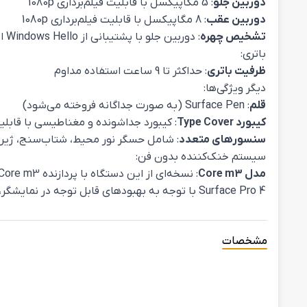
دوربین جلو
: 5 مگاپیکسل با قابلیت فیلم‌برداری 1080p
دوربین عقب
: 8 مگاپیکسل با قابلیت فیلم‌برداری 1080p
تشخیص چهره
: دوربین جلو با پشتیبانی از Windows Hello امکان ورود امن و سریع به سیستم را از طریق تشخیص چهره فراهم می‌کند.
باتری:
ظرفیت باتری
: حداکثر تا 9 ساعت استفاده مداوم
دیگر ویژگی‌ها:
قلم
: Surface Pen (به صورت جداگانه فروخته می‌شود)
کیبورد Type Cover
: کیبورد جداشونده و مغناطیسی با قابلی
سنسورهای متعدد
: شامل حسگر نور محیط، شتاب‌سنج، ژیرو
سیستم خنک‌کننده بدون فن:
مدل Core m3
: نسخه‌ای از این دستگاه با پردازنده Core m3 به سیستم خنک‌کننده بدون فن مجهز است که عملکرد بی‌صدا و مصرف انرژی کمتر را ارائه می‌دهد.
Surface Pro 4 با توجه به بهبودهای قابل توجه در نمایشگر، عملکرد و عمر باتری نسبت به مدل‌های قبلی خود، یکی از محبوب‌ترین تبلت‌های هیبریدی زمان خود بود.
مشخصات