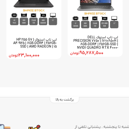
لپ تاپ استوک DELL
لپ تاپ استوک HP 255 G7 |
PRECISION 7750 | I7-10850H |
A4-9125 | 8GB-DDR4 | 256GB-
8GB-DDR4 | 256GB-SSD |
SSD | AMD RADEON | 15
NVIDI QUADRO RTX 4000-
8GB | 17
95,287,500
تومان
23,100,000
تومان
برگشت به بالا
وز در هفته از شنبه تا پنجشنبه ، پشتبانی تلفنی از