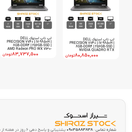
لپ تاپ استوک DELL
لپ تاپ استوک DELL
PRECISION 7740 | I7-9850H |
PRECISION 7740 | I7-9850H |
8GB-DDR4 | 256GB-SSD |
8GB-DDR4 | 256GB-SSD |
AMD Radeon PRO WX 7130-
NVIDIA QUADRO RTX
8GB | 17
83,737,500
3000-۶GB | 17
تومان
80,850,000
تومان
شماره تماس :
09035883838
پشتیبانی و پاسخ دهی 6 ر