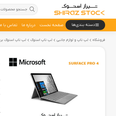
دسته بندی‌ها
صفحه نخست
درباره ما
تماس با ما
فروشگاه
لپ تاپ و لوازم جانبی
لپ تاپ استوک
لپ تاپ استوک برند ROSOFT
B
ت
ک
و
پ
م
ح