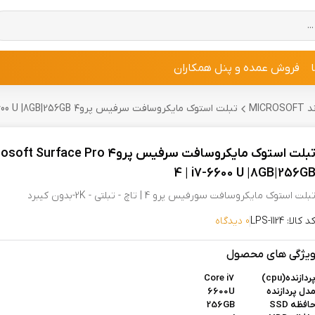
فروش عمده و پنل همکاران
MIC
تبلت استوک مایکروسافت سرفیس پرو۴ Microsoft Surface Pro 4 | i7-6600 U |8GB|256GB
تبلت استوک مایکروسافت سرفیس پرو۴ Surface Pro
4 | i7-6600 U |8GB|256G
بلت استوک مایکروسافت سورفیس پرو 4 | تاچ - تبلتی - 2K-بدون کیبرد
د کالا: LPS-1124
0 دیدگاه
یژگی های محصول
ردازنده(cpu)
Core i7
دل پردازنده 6600U
افظه
256GB SSD