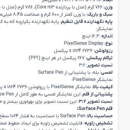
ابعاد
: 292.10 x 201.42 x 8.45 میلی‌متر
وزن
: 766 گرم (مدل با پردازنده Core m3)، 786 گرم (مدل با پردازنده Core i5 و Core i7)
سبک و باریک
: با وزن کمتر از 800 گرم و ضخامت 8.45 میلی‌متر، بسیار سبک و باریک است و حمل آن آسان است.
پایه نگهدارنده قابل تنظیم
: پایه نگهدارنده یکپارچه که به ک
نمایشگر:
اندازه
: 12.3 اینچ
نوع
: PixelSense Display
رزولوشن
: 2736 x 1824 پیکسل
تراکم پیکسلی
: 267 پیکسل در هر اینچ (PPI)
نسبت تصویر
: 3:2
لمسی
: بله، با پشتیبانی از Surface Pen
نمایشگر PixelSense:
کیفیت بالا
: نمایشگر PixelSense با رزولوشن 2736 x 1824 پیکسل و تراکم پیکسلی 267 PPI، کیفیت تصویر بسیار بالایی را ارائه می‌دهد.
پشتیبانی از قلم
: این نمایشگر لمسی به طور کامل از Surface Pen پشتیبانی می‌کند و تجربه‌ای نزدیک به نوشتن و رسم کردن روی کاغذ فراهم می‌آورد.
نسبت تصویر 3:2
: این نسبت تصویر برای بهره‌وری بیشتر 
قلم Surface Pen:
حساسیت بالا
: Surface Pen با حساسیت به فشار 1024 سطح، دقت بالایی در نوشتن و رسم کردن دارد.
تشخیص زاویه
: قابلیت تشخیص زاویه برای ایجاد خطوط مخت