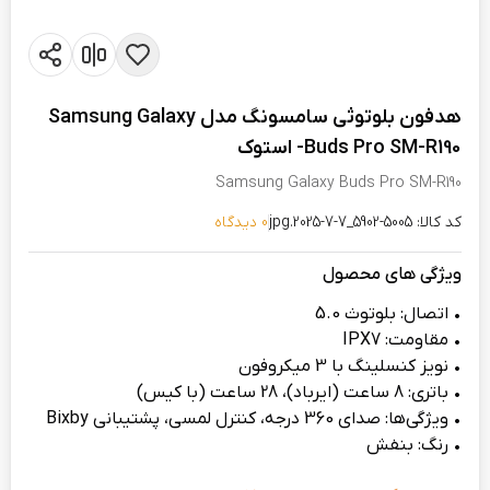
هدفون بلوتوثی سامسونگ مدل Samsung Galaxy
Buds Pro SM-R190- استوک
Samsung Galaxy Buds Pro SM-R190
کد کالا: 5005-5902_7-7-2025.jpg
0 دیدگاه
ویژگی های محصول
• اتصال: بلوتوث 5.0
• مقاومت: IPX7
• نویز کنسلینگ با 3 میکروفون
• باتری: 8 ساعت (ایرباد)، 28 ساعت (با کیس)
• ویژگی‌ها: صدای 360 درجه، کنترل لمسی، پشتیبانی Bixby
• رنگ‌: بنفش