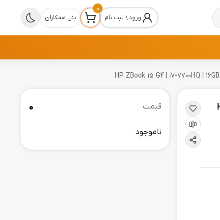
0
ورود \ ثبت نام
پنل همکاران
0
قیمت
ناموجود