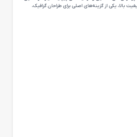
پردازنده‌های Intel Xeon و i7، گرافیک‌های NVIDIA Quadro و صفحه‌نمایش با کیفیت بالا، یکی از گزینه‌های اصلی برای طراحان گرافیک،