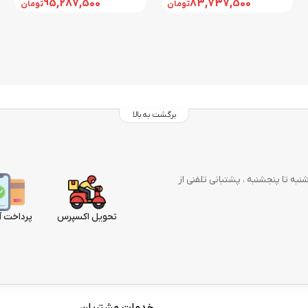
95,287,500
83,737,500
تومان
تومان
برگشت به بالا
وز در هفته از شنبه تا پنجشنبه ، پشتبانی تلفنی از
تحویل اکسپرس
پرداخت آ
خدمات مشتریان