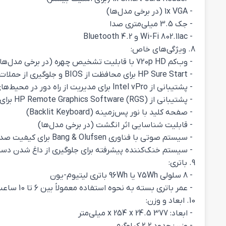
- 1x VGA (در برخی مدل‌ها)
- جک 3.5 میلی‌متری صدا
- Wi-Fi 802.11ac و Bluetooth 4.2
8. ویژگی‌های خاص:
- وب‌کم 720p HD با قابلیت تشخیص چهره (در برخی مدل‌ها)
- HP Sure Start برای محافظت از BIOS و جلوگیری از حملات بدافزارها
- پشتیبانی از Intel vPro برای مدیریت از راه دور در محیط‌های سازمانی
- پشتیبانی از HP Remote Graphics Software (RGS) برای دسترسی به ایستگاه‌های کاری از راه دور
- صفحه کلید با نور پس‌زمینه (Backlit Keyboard)
- قابلیت شناسایی اثر انگشت (در برخی مدل‌ها)
- سیستم صوتی با فناوری Bang & Olufsen برای کیفیت صدای بهتر
- سیستم خنک‌کننده پیشرفته برای جلوگیری از داغ شدن دست
9. باتری:
- 8 سلولی 75Wh یا 96Wh باتری لیتیوم-یون
- عمر باتری بسته به نحوه استفاده معمولاً بین 6 تا 10 ساعت متغیر است.
10. ابعاد و وزن:
- ابعاد: 377 x 254 x 24.5 میلی‌متر