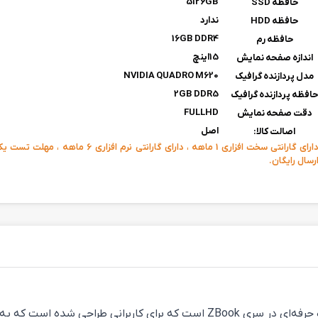
5126GB
حافظه SSD
ندارد
حافظه HDD
16GB DDR4
حافظه رم
15اینچ
اندازه صفحه نمایش
NVIDIA QUADRO M620
مدل پردازنده گرافیک
2GB DDR5
افظه پردازنده گرافیک
FULLHD
دقت صفحه نمایش
اصل
اصالت کالا:
دارای گارانتی سخت افزاری 1 ماهه ، دارای گارانتی نرم افزار
رسال رایگان.
لپ‌تاپ HP ZBook 15 G4 یکی از ایستگاه‌های کاری قدرتمند و حرفه‌ای در سری Book