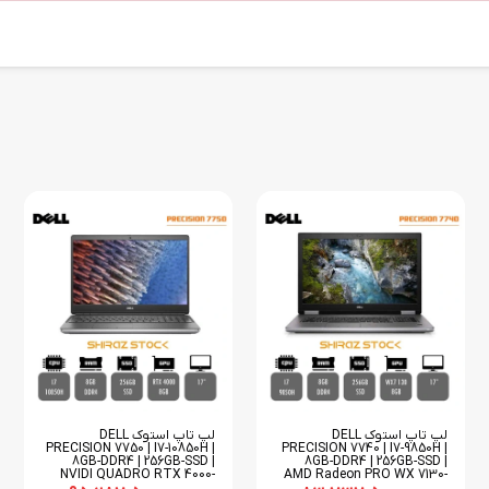
لپ تاپ استوک DELL
لپ تاپ استوک DELL
PRECISION 7750 | I7-10850H |
PRECISION 7740 | I7-9850H |
8GB-DDR4 | 256GB-SSD |
8GB-DDR4 | 256GB-SSD |
NVIDI QUADRO RTX 4000-
AMD Radeon PRO WX 7130-
8GB | 17
8GB | 17