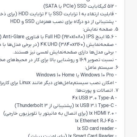
- 512 گیگابایت SSD (PCIe یا SATA)
- قابلیت ارتقاء به 1 ترابایت SSD یا 2 ترابایت HDD (برای ذخیره‌سازی بیشتر)
- پشتیبانی از دو درگاه برای نصب همزمان SSD و HDD
5. صفحه نمایش:
- 15.6 اینچ Full HD (1920x1080) IPS با فناوری Anti-Glare (برای نمایش واضح و بدون بازتاب)
- صفحه‌نمایش 4K UHD (3840x2160) (در برخی مدل‌ها با دقت رنگ بالا و برای ویرایش حرفه‌ای محتوا)
- برخی مدل‌ها دارای صفحه‌نمایش لمسی نیز هستند.
- نسبت تصویر 16:9 و روشنایی بالا برای کار در محیط‌های مختلف
6. سیستم عامل:
- Windows 10 Pro یا Windows 10 Home
- امکان نصب سیستم‌عامل‌های دیگر مانند Linux برای کاربران خاص
7. اتصالات و پورت‌ها:
- 4x USB 3.0 Type-A
- 1x USB 3.1 Type-C (پشتیبانی از Thunderbolt 3)
- 1x HDMI 2.0 (برای اتصال به مانیتور یا تلویزیون خارجی)
- 1x Ethernet RJ-45
- 1x SD card reader
- 1x Smart Card Reader (برای امنیت بیشتر)