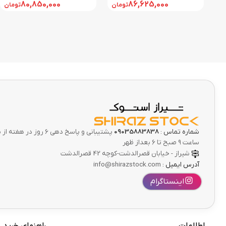
3000-۶GB | 17
8GB | 17
80,850,000
86,625,000
تومان
تومان
شماره تماس :
09035883838
پشتیبانی و پاسخ دهی 6 ر
ساعت ۹ صبح تا ۶ بعداز ظهر
شیراز - خیابان قصرالدشت-کوچه 42 قصرالدشت
آدرس ایمیل :
info@shirazstock.com
اینستاگرام
اطلاعات
راهنمای خرید