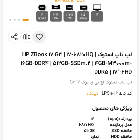
لپ تاپ استوک HP ZBook 17 G3 | i7-6820HQ |
16GB-DDR4 | 512GB-SSDm.2 | 4GB-M3000m-
DDR5 | 17"-FHD
لپ تاپ استوک اچ پی زد بوک 17 G3
کد کالا: LPS-1026
0 دیدگاه
ویژگی های محصول
پردازنده(cpu)
i7
مدل پردازنده 6820HQ
حافظه 512GB
SSD
حافظه HDD ندارد