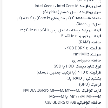
پردازنده (CPU)
مدل پردازنده
: Intel Core i7 یا Intel Xeon
سری پردازنده
: نسل ششم (Skylake)
تعداد هسته‌ها
: 4 (در مدل‌های Core i7) یا 4 تا 8 (در
مدل‌های Xeon)
فرکانس پایه
: بسته به مدل، بین 2.6GHz تا 3.6GHz
فرکانس توربو
: تا 4.0GHz
حافظه (RAM)
ظرفیت
: تا 64GB DDR4
سرعت
: 2133MHz
حافظه ذخیره‌سازی
نوع هارد دیسک
: HDD یا SSD
ظرفیت
: تا 4TB (با ترکیب چندین دیسک)
پشتیبانی از RAID
: بله
گرافیک (GPU)
کارت گرافیک
: NVIDIA Quadro M1000M, M2000M,
M3000M, M4000M, یا M5000M
حافظه گرافیکی
: 2GB تا 8GB GDDR5