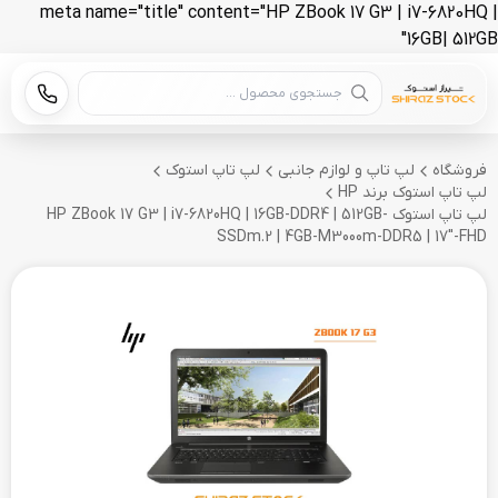
meta name="title" content="HP ZBook 17 G3 | i7-6820HQ |
16GB| 512GB"
جستجوی محصول
فروشگاه
لپ تاپ و لوازم جانبی
لپ تاپ استوک
لپ تاپ استوک برند HP
لپ تاپ استوک HP ZBook 17 G3 | i7-6820HQ | 16GB-DDR4 | 512GB-
SSDm.2 | 4GB-M3000m-DDR5 | 17"-FHD