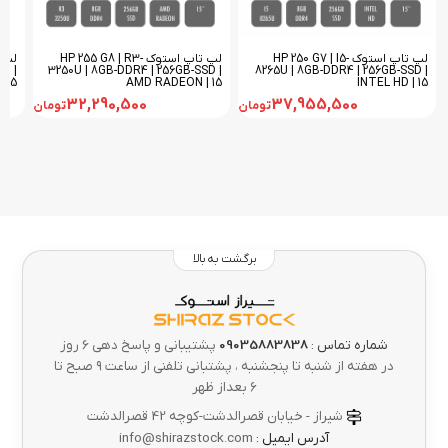
لپ تاپ استوک HP 250 G7 | I5-
لپ تاپ استوک HP 255 G8 | R3-
D |
3250U | 8GB-DDR4 | 256GB-SSD |
8265U | 8GB-DDR4 | 256GB-SSD |
 15
AMD RADEON | 15
INTEL HD | 15
32,290,500
37,955,500
تومان
تومان
برگشت به بالا
شماره تماس :
09035883838
پشتیبانی و پاسخ دهی 6 روز
در هفته از شنبه تا پنجشنبه ، پشتبانی تلفنی از ساعت ۹ صبح تا
۶ بعداز ظهر
شیراز - خیابان قصرالدشت-کوچه 42 قصرالدشت
آدرس ایمیل :
info@shirazstock.com