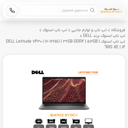
جستجوی محصول
فروشگاه
لپ تاپ و لوازم جانبی
لپ تاپ استوک
لپ تاپ استوک برند DELL
لپ تاپ استوک DELL Latitude 7430 | i7-1265U | 32GB-DDR4 | 512GB |
IRIS XE | 14"