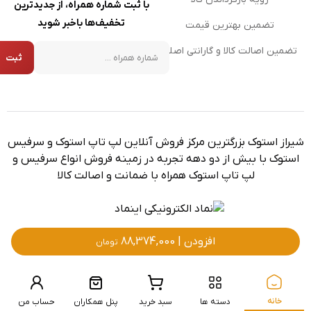
با ثبت شماره همراه، از جدیدترین
تخفیف‌ها باخبر شوید
تضمین بهترین قیمت
شماره همراه
تضمین اصالت کالا و گارانتی اصلی
ثبت
شیراز استوک بزرگترین مرکز فروش آنلاین لپ تاپ استوک و سرفیس
استوک با بیش از دو دهه تجربه در زمینه فروش انواع سرفیس و
لپ تاپ استوک همراه با ضمانت و اصالت کالا
افزودن |
88,374,000
تومان
برگشت به بالا
تمامی حقوق برای ‌فروشگاه شیراز استوک محفوظ است.
طراحی سایت توسط
راویدا
خانه
دسته ها
سبد خرید
پنل همکاران
حساب من