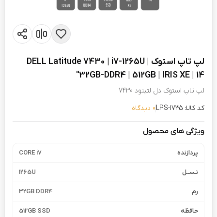
لپ تاپ استوک DELL Latitude 7430 | i7-1265U |
32GB-DDR4 | 512GB | IRIS XE | 14"
لپ تاپ استوک دل لتیتود 7430
کد کالا: LPS-1735
0 دیدگاه
ویژگی های محصول
پردازنده
CORE i7
نـســل
1265U
رم
32GB DDR4
حافظه
512GB SSD