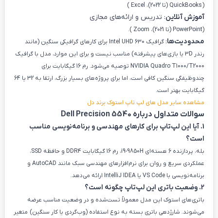
( QuickBooks (تا 2022)، Excel )
آموزش آنلاین
: تدریس و ارائه‌های مجازی
(PowerPoint (تا 2021)، Zoom ).
محدودیت‌ها
:
گرافیک Intel UHD 630 برای کارهای گرافیکی سنگین (مانند
رندر 3D یا بازی‌های پیشرفته) مناسب نیست و برای این موارد، مدل با گرافیک
NVIDIA Quadro T1000/T2000 توصیه می‌شود. رم 16 گیگابایت برای
چندوظیفگی سنگین کافی است، اما برای پروژه‌های بسیار بزرگ، ارتقا به 32 یا 64
گیگابایت بهتر است.
مشاهده سایر مدل های لپ تاپ استوک برند دل
سوالات متداول درباره Dell Precision 5540
1. آیا این لپ‌تاپ برای کارهای مهندسی و برنامه‌نویسی مناسب
است؟
بله، پردازنده 6 هسته‌ای i9-9850H، رم 16 گیگابایت DDR4 و حافظه SSD،
عملکردی سریع و روان برای نرم‌افزارهای مهندسی سبک مانند AutoCAD و
برنامه‌نویسی با VS Code یا IntelliJ IDEA ارائه می‌دهد.
2. وضعیت باتری این لپ‌تاپ چگونه است؟
باتری‌های استوک این مدل معمولاً تست‌شده و در وضعیت مناسب عرضه
می‌شوند. شارژدهی باتری بسته به نوع استفاده (وب‌گردی یا کار سنگین) متغیر