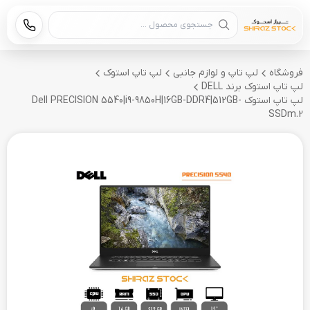
جستجوی محصول
فروشگاه
لپ تاپ و لوازم جانبی
لپ تاپ استوک
لپ تاپ استوک برند DELL
لپ تاپ استوک Dell PRECISION 5540|i9-9850H|16GB-DDR4|512GB-
SSDm.2