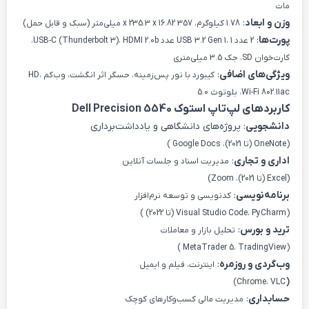
مات
وزن و ابعاد
:
1.78 کیلوگرم، 357 x 235.3 x 16.82 میلی‌متر (سبک و قابل حمل)
پورت‌ها
:
2 عدد USB 3.2 Gen 1، 1 عدد USB-C (Thunderbolt 3)، HDMI 2.0b،
کارت‌خوان SD، جک 3.5 میلی‌متری
ویژگی‌های اضافی
:
کیبورد با نور پس‌زمینه، حسگر اثر انگشت، وب‌کم HD،
Wi-Fi 802.11ac، بلوتوث 5.0
کاربردهای لپ‌تاپ استوک Dell Precision 5540
دانشجویی
: پروژه‌های دانشگاهی و یادداشت‌برداری
( OneNote (تا 2021)، Google Docs )
اداری و تجاری
:
مدیریت اسناد و جلسات آنلاین
(Excel (تا 2021)، Zoom)
برنامه‌نویسی
:
کدنویسی و توسعه نرم‌افزار
( Visual Studio Code، PyCharm (تا 2022) )
ترید و بورس
:
تحلیل بازار و معاملات
( MetaTrader 5، TradingView )
وب‌گردی و روزمره
:
اینترنت، فیلم و ایمیل
Chrome، VLC)
(
حسابداری
:
مدیریت مالی کسب‌وکارهای کوچک