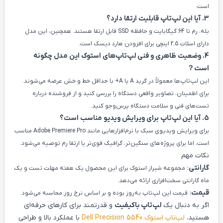
است.
3. آیا این لپ‌تاپ قابلیت ارتقا دارد؟
بله، رم تا 64 گیگابایت و حافظه SSD قابل ارتقا هستند. همچنین، این مدل
دارای اسلات 2.5 اینچی برای افزودن هارد دیسک است.
4. وضعیت ظاهری و فنی لپ‌تاپ‌های استوک این مدل چگونه
است？
این لپ‌تاپ‌ها معمولاً در گرید A یا A+ با حداقل خط و خش عرضه می‌شوند.
برای اطمینان، تصاویر واقعی دستگاه را بررسی کنید و از فروشنده درباره
تست‌های فنی و سلامت دستگاه پرس‌وجو کنید.
5. آیا این لپ‌تاپ برای ویرایش ویدیو مناسب است؟
برای ویرایش ویدیوی سبک با نرم‌افزارهایی مانند Adobe Premiere Pro مناسب
است، اما برای پروژه‌های سنگین‌تر، گرافیک قوی‌تر یا ارتقا رم توصیه می‌شود.
نکات مهم
گارانتی
:
مجموعه شیراز استوک برای این محصول یک هفته مهلت تست و یک
ماه گارانتی سخت‌افزاری ارائه می‌دهد.
قیمت
:
قیمت این لپ‌تاپ به‌روز بوده و بر اساس نرخ روز محاسبه می‌شود.
اگر به دنبال یک
لپ‌تاپ باکیفیت
و قدرتمند برای کارهای حرفه‌ای
هستید،
لپ‌تاپ استوک Dell Precision 5540
با عملکرد بالا و طراحی