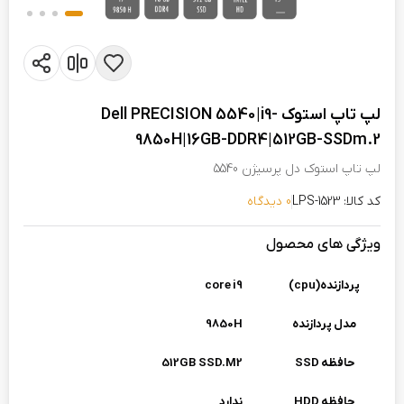
لپ تاپ استوک Dell PRECISION 5540|i9-
9850H|16GB-DDR4|512GB-SSDm.2
لپ تاپ استوک دل پرسیژن 5540
کد کالا: LPS-1523
0 دیدگاه
ویژگی های محصول
پردازنده(cpu)
core i9
مدل پردازنده
9850H
حافظه SSD
512GB SSD.M2
حافظه HDD
ندارد