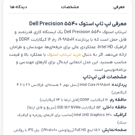
معرفی
مشخصات
دیدگاه ها
معرفی لپ تاپ استوک Dell Precision 5540
لپ‌تاپ استوک Dell Precision 5540 یک ایستگاه کاری قدرتمند و
قابل حمل است که با پردازنده i9-9850H، رم 16 گیگابایت DDR4 و
گرافیک Intel HD، عملکردی عالی برای حرفه‌ای‌ها، مهندسان و طراحان
ارائه می‌دهد. اگر به دنبال
خرید لپ‌تاپ استوک
با عملکرد بالا و قیمت
مناسب هستید، این مدل انتخابی ایده‌آل برای کارهای مهندسی و
برنامه‌نویسی است.
مشخصات فنی لپ‌تاپ
پردازنده
:
Intel Core i9-9850H (نسل نهم، 6 هسته‌ای، فرکانس 2.6 تا 4.6
گیگاهرتز)
حافظه رم
:
16 گیگابایت DDR4 (قابل ارتقا تا 64 گیگابایت)
حافظه داخلی
:
512 گیگابایت SSD M.2 NVMe (سریع و قابل ارتقا)
گرافیک
:
Intel UHD Graphics 630 (مناسب برای کارهای روزمره و گرافیک
سبک)
صفحه‌نمایش
:
15.6 اینچ Full HD (رزولوشن 1920x1080)، پنل IPS با روکش