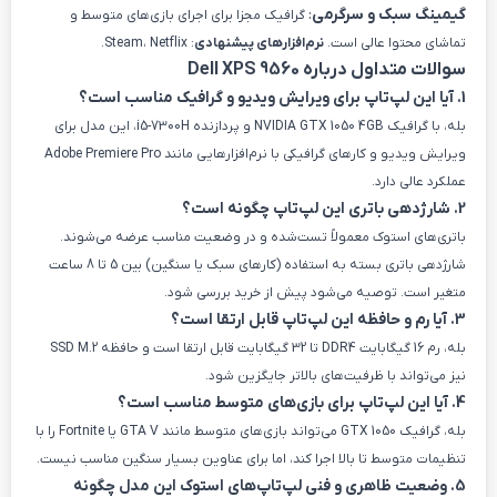
گیمینگ سبک و سرگرمی
:
گرافیک مجزا برای اجرای بازی‌های متوسط و
تماشای محتوا عالی است.
نرم‌افزارهای پیشنهادی
: Steam، Netflix.
سوالات متداول درباره Dell XPS 9560
1. آیا این لپ‌تاپ برای ویرایش ویدیو و گرافیک مناسب است؟
بله، با گرافیک NVIDIA GTX 1050 4GB و پردازنده i5-7300H، این مدل برای
ویرایش ویدیو و کارهای گرافیکی با نرم‌افزارهایی مانند Adobe Premiere Pro
عملکرد عالی دارد.
2. شارژدهی باتری این لپ‌تاپ چگونه است؟
باتری‌های استوک معمولاً تست‌شده و در وضعیت مناسب عرضه می‌شوند.
شارژدهی باتری بسته به استفاده (کارهای سبک یا سنگین) بین 5 تا 8 ساعت
متغیر است. توصیه می‌شود پیش از خرید بررسی شود.
3. آیا رم و حافظه این لپ‌تاپ قابل ارتقا است؟
بله، رم 16 گیگابایت DDR4 تا 32 گیگابایت قابل ارتقا است و حافظه SSD M.2
نیز می‌تواند با ظرفیت‌های بالاتر جایگزین شود.
4. آیا این لپ‌تاپ برای بازی‌های متوسط مناسب است؟
بله، گرافیک GTX 1050 می‌تواند بازی‌های متوسط مانند GTA V یا Fortnite را با
تنظیمات متوسط تا بالا اجرا کند، اما برای عناوین بسیار سنگین مناسب نیست.
5. وضعیت ظاهری و فنی لپ‌تاپ‌های استوک این مدل چگونه