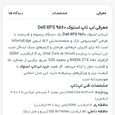
معرفی
مشخصات
دیدگاه ها
معرفی لپ تاپ استوک Dell XPS 9560
لپ‌تاپ استوک
Dell XPS 9560
یک دستگاه پرمیوم و قدرتمند با
طراحی آلومینیومی نازک و صفحه‌نمایش 15.6 اینچی InfinityEdge
است که برای کاربران حرفه‌ای، طراحان و گیمرهای سبک ایده‌آل است.
این لپ‌تاپ با پردازنده Intel Core i5-7300H، رم 16 گیگابایت DDR4،
گرافیک NVIDIA GTX 1050 و حافظه SSD سریع، ترکیبی از عملکرد بالا
و قابلیت حمل را ارائه می‌دهد. اگر قصد
خرید لپ‌تاپ استوک
با
کیفیت برتر و ویژگی‌های پیشرفته دارید، این مدل انتخابی
هوشمندانه است.
مشخصات فنی لپ‌تاپ
پردازنده
:
Intel Core i5-7300H (نسل هفتم، 4 هسته‌ای، فرکانس 2.5 تا 3.5
گیگاهرتز)
حافظه رم
:
16 گیگابایت DDR4 (قابل ارتقا تا 32 گیگابایت)
حافظه داخلی
:
512 گیگابایت SSD M.2 NVMe (سریع و قابل ارتقا)