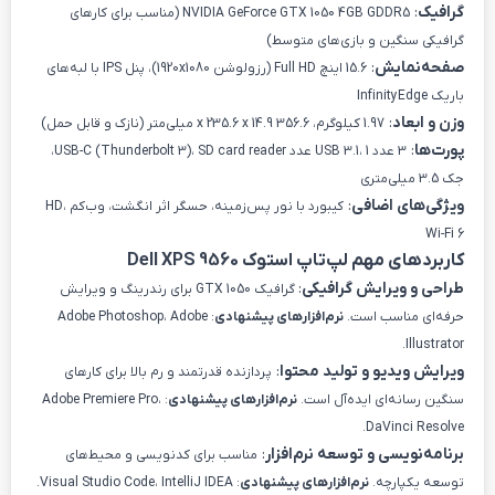
گرافیک
:
NVIDIA GeForce GTX 1050 4GB GDDR5 (مناسب برای کارهای
گرافیکی سنگین و بازی‌های متوسط)
صفحه‌نمایش
:
15.6 اینچ Full HD (رزولوشن 1920x1080)، پنل IPS با لبه‌های
باریک InfinityEdge
وزن و ابعاد
:
1.97 کیلوگرم، 356.6 x 235.6 x 14.9 میلی‌متر (نازک و قابل حمل)
پورت‌ها
:
3 عدد USB 3.1، 1 عدد USB-C (Thunderbolt 3)، SD card reader،
جک 3.5 میلی‌متری
ویژگی‌های اضافی
:
کیبورد با نور پس‌زمینه، حسگر اثر انگشت، وب‌کم HD،
Wi-Fi 6
کاربردهای مهم لپ‌تاپ استوک Dell XPS 9560
طراحی و ویرایش گرافیکی
:
گرافیک GTX 1050 برای رندرینگ و ویرایش
حرفه‌ای مناسب است.
نرم‌افزارهای پیشنهادی
: Adobe Photoshop، Adobe
Illustrator.
ویرایش ویدیو و تولید محتوا
:
پردازنده قدرتمند و رم بالا برای کارهای
سنگین رسانه‌ای ایده‌آل است.
نرم‌افزارهای پیشنهادی
: Adobe Premiere Pro،
DaVinci Resolve.
برنامه‌نویسی و توسعه نرم‌افزار
:
مناسب برای کدنویسی و محیط‌های
توسعه یکپارچه.
نرم‌افزارهای پیشنهادی
: Visual Studio Code، IntelliJ IDEA.