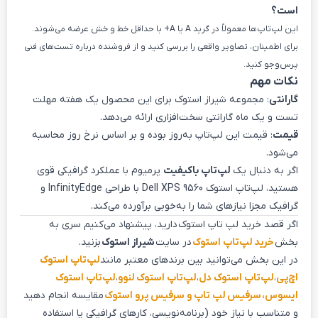
است؟
این لپ‌تاپ‌ها معمولاً در گرید A یا A+ با حداقل خط و خش عرضه می‌شوند.
برای اطمینان، تصاویر واقعی را بررسی کنید و از فروشنده درباره تست‌های فنی
پرس‌وجو کنید.
نکات مهم
گارانتی
: مجموعه شیراز استوک برای این محصول یک هفته مهلت
تست و یک ماه گارانتی سخت‌افزاری ارائه می‌دهد.
قیمت
: قیمت این لپ‌تاپ به‌روز بوده و بر اساس نرخ روز محاسبه
می‌شود.
اگر به دنبال یک
لپ‌تاپ باکیفیت
پرمیوم با عملکرد گرافیکی قوی
هستید، لپ‌تاپ استوک Dell XPS 9560 با طراحی InfinityEdge و
گرافیک مجزا نیازهای شما را به‌خوبی برآورده می‌کند.
اگر قصد خرید لپ تاپ استوک دارید، پیشنهاد می‌کنیم سری به
بخش
خرید لپ‌تاپ استوک
در سایت
شیراز استوک
بزنید.
در این بخش می‌توانید بین برندهای معتبر مانند
لپ‌تاپ استوک
اچ‌پی
،
لپ‌تاپ استوک دل
،
لپ‌تاپ استوک لنوو
،
لپ‌تاپ استوک
ایسوس،
سرفیس لپ تاپ و سرفیس پرو استوک
مقایسه انجام دهید
و متناسب با نیاز خود (برنامه‌نویسی، کارهای گرافیکی یا استفاده