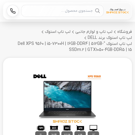
جستجوی محصول
فروشگاه
لپ تاپ و لوازم جانبی
لپ تاپ استوک
لپ تاپ استوک برند DELL
لپ تاپ استوک "Dell XPS 9560 | i5-7300H | 16GB-DDR4 | 512GB-
SSDm.2 | GTX1050-4GB-DDR5 | 15