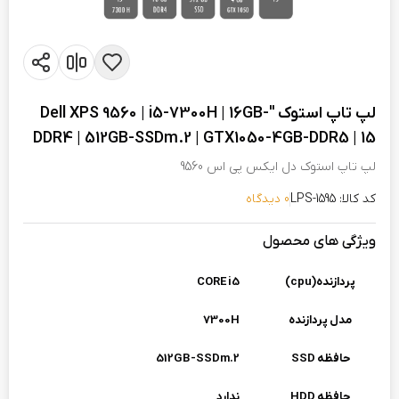
لپ تاپ استوک "Dell XPS 9560 | i5-7300H | 16GB-
DDR4 | 512GB-SSDm.2 | GTX1050-4GB-DDR5 | 15
لپ تاپ استوک دل ایکس پی اس 9560
کد کالا: LPS-1595
0 دیدگاه
ویژگی های محصول
پردازنده(cpu)
CORE i5
مدل پردازنده
7300H
حافظه SSD
512GB-SSDm.2
حافظه HDD
ندارد