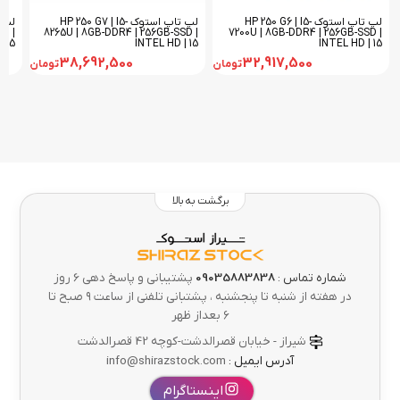
لپ تاپ استوک HP 250 G6 | I5-
لپ تاپ استوک HP 250 G7 | I5-
D |
8265U | 8GB-DDR4 | 256GB-SSD |
7200U | 8GB-DDR4 | 256GB-SSD |
 15
INTEL HD | 15
INTEL HD | 15
38,692,500
32,917,500
تومان
تومان
برگشت به بالا
شماره تماس :
09035883838
پشتیبانی و پاسخ دهی 6 روز
در هفته از شنبه تا پنجشنبه ، پشتبانی تلفنی از ساعت ۹ صبح تا
۶ بعداز ظهر
شیراز - خیابان قصرالدشت-کوچه 42 قصرالدشت
آدرس ایمیل :
info@shirazstock.com
اینستاگرام