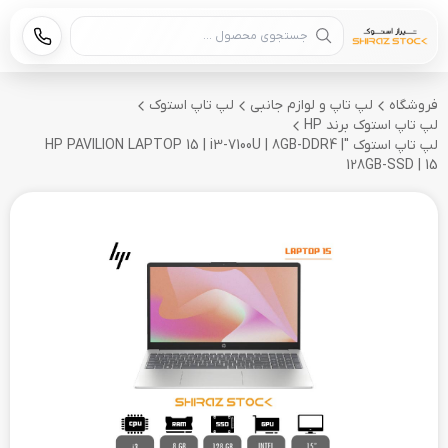
جستجوی محصول
فروشگاه
لپ تاپ و لوازم جانبی
لپ تاپ استوک
لپ تاپ استوک برند HP
لپ تاپ استوک "HP PAVILION LAPTOP 15 | i3-7100U | 8GB-DDR4 |
128GB-SSD | 15