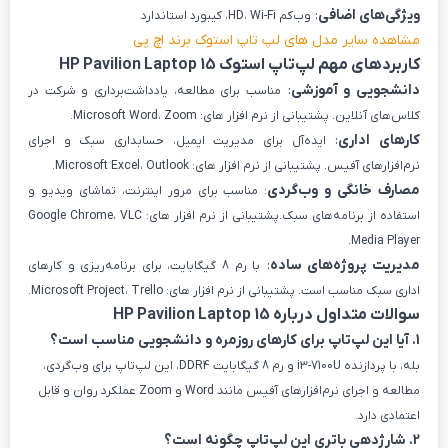
ویژگی‌های اضافی
:
وب‌کم HD، Wi-Fi، کیبورد استاندارد
مشاهده سایر مدل های لپ تاپ استوک برند اچ پی
کاربردهای مهم لپ‌تاپ استوک HP Pavilion Laptop 15
دانشجویی و آموزشی
:
مناسب برای مطالعه، یادداشت‌برداری و شرکت در
کلاس‌های آنلاین. پشتیبانی از نرم افزار های: Microsoft Word، Zoom.
کارهای اداری
:
ایده‌آل برای مدیریت ایمیل، حسابداری سبک و اجرای
نرم‌افزارهای آفیس. پشتیبانی از نرم افزار های: Microsoft Excel، Outlook.
مصارف خانگی و وب‌گردی
: مناسب برای مرور اینترنت، تماشای ویدیو و
استفاده از برنامه‌های سبک.پشتیبانی از نرم افزار های: Google Chrome، VLC
Media Player.
مدیریت پروژه‌های ساده
:
با رم 8 گیگابایت، برای برنامه‌ریزی و کارهای
اداری سبک مناسب است. پشتیبانی از نرم افزار های: Microsoft Project، Trello.
سوالات متداول درباره HP Pavilion Laptop 15
1. آیا این لپ‌تاپ برای کارهای روزمره و دانشجویی مناسب است؟
بله، با پردازنده i3-7100U و رم 8 گیگابایت DDR4، این لپ‌تاپ برای وب‌گردی،
مطالعه و اجرای نرم‌افزارهای آفیس مانند Word و Zoom عملکرد روان و قابل
اعتمادی دارد.
2. شارژدهی باتری این لپ‌تاپ چگونه است؟