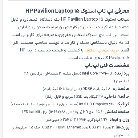
معرفی لپ تاپ استوک HP Pavilion Laptop 15
لپ‌تاپ استوک HP Pavilion Laptop 15 یک دستگاه اقتصادی و قابل
اعتماد با عملکرد مناسب برای کارهای روزمره، دانشجویی و اداری
است. این لپ تاچ استوک انتخابی مقرون‌به‌صرفه برای کاربرانی است
که به دنبال دستگاهی سبک و کارآمد با قیمت مناسب هستند. اگر
قصد
خرید لپ‌تاپ استوک
با کیفیت و قیمت مناسب دارید، HP
Pavilion 15 گزینه‌ای مناسب است.
مشخصات فنی لپ‌تاپ
پردازنده
:
Intel Core i3-7100U (نسل هفتم، 2 هسته‌ای، فرکانس 2.4
گیگاهرتز)
حافظه رم
:
8 گیگابایت DDR4 (قابل ارتقا تا 16 گیگابایت)
حافظه داخلی
:
128 گیگابایت SSD (سریع و قابل ارتقا)
گرافیک
:
Intel HD Graphics 620 (مناسب برای کارهای روزمره و گرافیک سبک)
صفحه‌نمایش
:
15.6 اینچ HD (رزولوشن 1366x768)، پنل LED-backlit
وزن و ابعاد
:
1.97 کیلوگرم، 384 x 254 x 22.6 میلی‌متر
پورت‌ها
:
2 عدد USB 3.1، 1 عدد USB 2.0، HDMI، Ethernet، جک 3.5 میلی‌متری،
کارت‌خوان