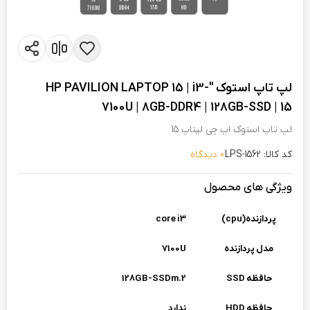
لپ تاپ استوک "HP PAVILION LAPTOP 15 | i3-
7100U | 8GB-DDR4 | 128GB-SSD | 15
لپ تاپ استوک اپ چی لپتاپ 15
کد کالا: LPS-1562
0 دیدگاه
ویژگی های محصول
پردازنده(cpu)
core i3
مدل پردازنده
7100U
حافظه SSD
128GB-SSDm.2
حافظه HDD
ندارد