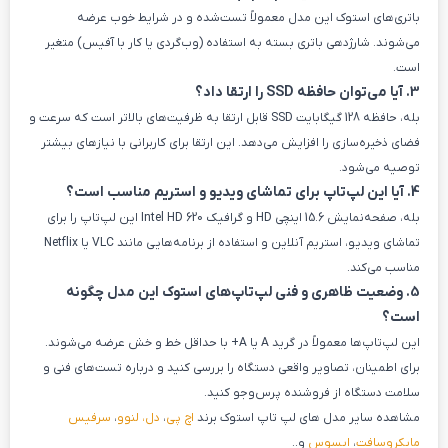
باتری‌های استوک این مدل معمولاً تست‌شده و در شرایط خوب عرضه
می‌شوند. شارژدهی باتری بسته به استفاده (وب‌گردی یا کار با آفیس) متغیر
است.
3. آیا می‌توان حافظه SSD را ارتقا داد؟
بله، حافظه 128 گیگابایت SSD قابل ارتقا به ظرفیت‌های بالاتر است که سرعت و
فضای ذخیره‌سازی را افزایش می‌دهد. این ارتقا برای کاربرانی با نیازهای بیشتر
توصیه می‌شود.
4. آیا این لپ‌تاپ برای تماشای ویدیو و استریم مناسب است؟
بله، صفحه‌نمایش 15.6 اینچی HD و گرافیک Intel HD 620 این لپ‌تاپ را برای
تماشای ویدیو، استریم آنلاین و استفاده از برنامه‌هایی مانند VLC یا Netflix
مناسب می‌کند.
5. وضعیت ظاهری و فنی لپ‌تاپ‌های استوک این مدل چگونه
است؟
این لپ‌تاپ‌ها معمولاً در گرید A یا A+ با حداقل خط و خش عرضه می‌شوند.
برای اطمینان، تصاویر واقعی دستگاه را بررسی کنید و درباره تست‌های فنی و
سلامت دستگاه از فروشنده پرس‌وجو کنید.
مشاهده سایر مدل های لپ تاپ استوک برند
اچ پی
،
دل،
لنوو
،
سرفیس
مایکروسافت
،
ایسوس
و..