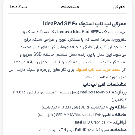
معرفی
مشخصات
دیدگاه ها
معرفی لپ تاپ استوک IdeaPad S340
لپ‌تاپ استوک
Lenovo IdeaPad S340
یک دستگاه سبک و
مقرون‌به‌صرفه است که با عملکرد قوی و طراحی شیک، برای
دانشجویان، کاربران خانگی و حرفه‌ای‌هایی گزینه‌ای عالی محسوب
می‌شود. این مدل با پردازنده نسل هشتم، حافظه SSD سریع و
نمایشگر باکیفیت، ترکیبی از عملکرد و قابلیت حمل را ارائه می‌دهد.
اگر
قصد خرید لپ تاپ استوک
برای کار های روزمره و سبک دارید، این
مدل مورد مناسب است.
مشخصات فنی لپ‌تاپ
پردازنده
:
Intel Core i5-8265U (نسل هشتم، 4 هسته‌ای، فرکانس 1.6 تا 3.9
گیگاهرتز)
حافظه رم
:
8 گیگابایت DDR4 (قابل ارتقا تا 16 گیگابایت)
حافظه داخلی
:
256 گیگابایت SSD M.2 NVMe ( قابل ارتقا)
گرافیک
:
Intel UHD Graphics 620
صفحه‌نمایش
:
15.6 اینچ Full HD ، پنل TN با روکش مات