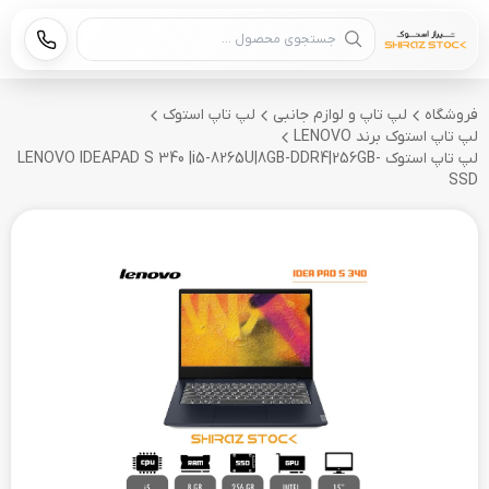
جستجوی محصول
فروشگاه
لپ تاپ و لوازم جانبی
لپ تاپ استوک
لپ تاپ استوک برند LENOVO
لپ تاپ استوک LENOVO IDEAPAD S 340 |i5-8265U|8GB-DDR4|256GB-
SSD