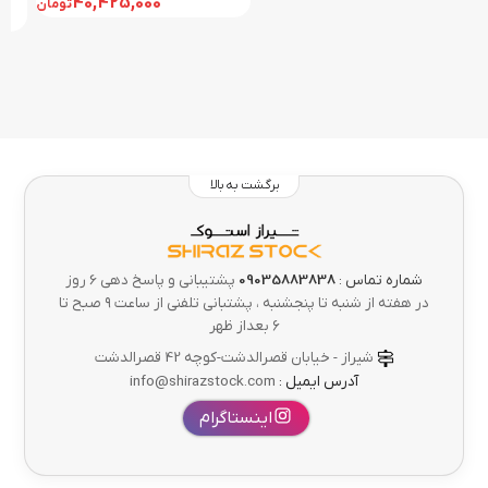
40,425,000
تومان
برگشت به بالا
شماره تماس :
09035883838
پشتیبانی و پاسخ دهی 6 روز
در هفته از شنبه تا پنجشنبه ، پشتبانی تلفنی از ساعت ۹ صبح تا
۶ بعداز ظهر
شیراز - خیابان قصرالدشت-کوچه 42 قصرالدشت
آدرس ایمیل :
info@shirazstock.com
اینستاگرام