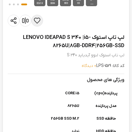
لپ تاپ استوک LENOVO IDEAPAD S 340 |i5-
8265U|8GB-DDR4|256GB-SSD
لپ تاپ استوک لنوو آیدیاپد S 340
کد کالا: LPS-1529
0 دیدگاه
ویژگی های محصول
پردازنده(cpu)
CORE i5
مدل پردازنده
8265U
حافظه SSD
256GB SSD M.2
حافظه HDD
ندارد