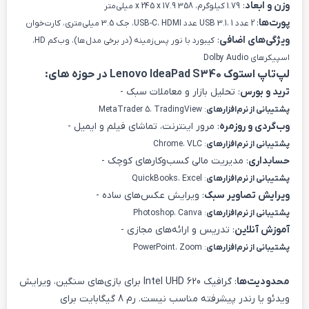
وزن و ابعاد
:
1.79 کیلوگرم، 358 x 245 x 17.9 میلی‌متر
پورت‌ها
:
2 عدد USB 3.1، 1 عدد USB-C، HDMI، جک 3.5 میلی‌متری، کارت‌خوان
ویژگی‌های اضافی
:
کیبورد با نور پس‌زمینه (در برخی مدل‌ها)، وب‌کم HD،
اسپیکرهای Dolby Audio
لپ‌تاپ استوک Lenovo IdeaPad S340 در حوزه های:
ترید و بورس
: تحلیل بازار و معاملات سبک -
پشتیبانی از نرم‌افزارهای
: MetaTrader 5، TradingView
وب‌گردی و روزمره
: مرور اینترنت، تماشای فیلم و ایمیل -
پشتیبانی از نرم‌افزارهای
: Chrome، VLC
حسابداری
: مدیریت مالی کسب‌وکارهای کوچک -
پشتیبانی از نرم‌افزارهای
: QuickBooks، Excel
ویرایش تصاویر سبک
: ویرایش عکس‌های ساده -
پشتیبانی از نرم‌افزارهای
: Photoshop، Canva
آموزش آنلاین
: تدریس و ارائه‌های مجازی -
پشتیبانی از نرم‌افزارهای
: PowerPoint، Zoom
محدودیت‌ها
: گرافیک Intel UHD 620 برای بازی‌های سنگین، ویرایش
ویدئو یا رندر پیشرفته مناسب نیست. رم 8 گیگابایت برای