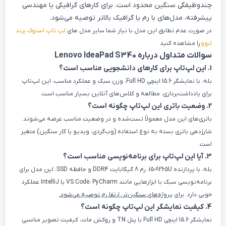
چندوظیفگی سنگین محدود است. برای کارهای گرافیکی یا مهندسی
پیشرفته، مدل‌های با رم یا گرافیک بالاتر توصیه می‌شود.
در صورت عدم تطابق این مدل با نیاز شما سایر مدل های
لپ تاپ استوک برند
لنوو
را مشاهده کنید
سوالات متداول درباره Lenovo IdeaPad S340
1. این لپ‌تاپ برای کارهای دانشجویی مناسب است؟
بله، با نمایشگر 15.6 اینچی Full HD، وزن سبک و عملکرد مناسب، این لپ‌تاپ
برای یادداشت‌برداری، مطالعه و کلاس‌های آنلاین بسیار مناسب است.
2. وضعیت باتری این لپ‌تاپ چگونه است؟
باتری‌های این مدل معمولاً تست‌شده و در وضعیت مناسب عرضه می‌شوند.
شارژدهی باتری بسته به نوع استفاده (وب‌گردی، ویدیو یا کار سنگین) متغیر
است.
3. آیا این لپ‌تاپ برای برنامه‌نویسی مناسب است؟
بله، با پردازنده i5-8265U، رم 8 گیگابایت DDR4 و حافظه SSD، این مدل برای
برنامه‌نویسی سبک با ابزارهایی مانند VS Code، PyCharm یا IntelliJ عملکرد
خوبی دارد. برای
پروژه‌های سنگین‌تر، ارتقا رم توصیه می‌شود.
4. کیفیت نمایشگر این لپ‌تاپ چگونه است؟
نمایشگر 15.6 اینچی Full HD با پنل TN و روکش مات، کیفیت تصویر مناسبی