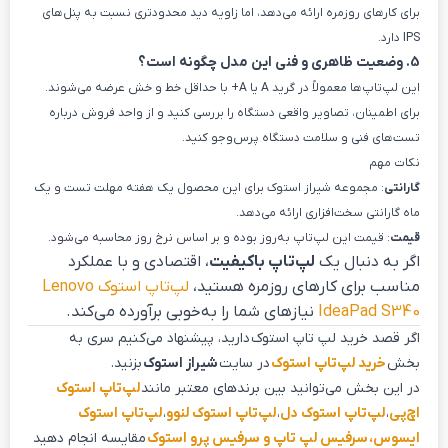
برای کارهای روزمره ارائه می‌دهد، اما زاویه دید محدودتری نسبت به پنل‌های
IPS دارد.
5. وضعیت ظاهری و فنی این مدل چگونه است؟
این لپ‌تاپ‌ها معمولاً در گرید A یا A+ با حداقل خط و خش عرضه می‌شوند.
برای اطمینان، تصاویر واقعی دستگاه را بررسی کنید و از واحد فروش درباره
تست‌های فنی و سلامت دستگاه پرس‌وجو کنید.
نکات مهم
گارانتی
: مجموعه شیراز استوک برای این محصول یک هفته مهلت تست و یک
ماه گارانتی سخت‌افزاری ارائه می‌دهد.
قیمت
: قیمت این لپ‌تاپ به‌روز بوده و بر اساس نرخ روز محاسبه می‌شود.
اگر به دنبال یک
لپ‌تاپ باکیفیت
، اقتصادی و با عملکرد
مناسب برای کارهای روزمره هستید،
لپ‌تاپ استوک Lenovo
IdeaPad S340
نیازهای شما را به‌خوبی برآورده می‌کند.
اگر قصد خرید لپ تاپ استوک دارید، پیشنهاد می‌کنیم سری به
بخش
خرید لپ‌تاپ استوک
در سایت
شیراز استوک
بزنید.
در این بخش می‌توانید بین برندهای معتبر مانند
لپ‌تاپ استوک
اچ‌پی
،
لپ‌تاپ استوک دل
،
لپ‌تاپ استوک لنوو
،
لپ‌تاپ استوک
ایسوس،
سرفیس لپ تاپ و سرفیس پرو استوک
مقایسه انجام دهید