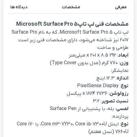
معرفی
مشخصات
دیدگاه ها
مشخصات فنی لپ تاپMicrosoft Surface Pro 5
لپ تاپ Microsoft Surface Pro 5، که به نام Surface Pro
2017 نیز شناخته می‌شود، دارای مشخصات فنی زیر است:
طراحی و ساخت:
ابعاد
: 292 x 201 x 8.5 میلی‌متر
وزن
: 770 گرم (مدل بدون Type Cover)
نمایشگر:
اندازه
: 12.3 اینچ
نوع
: PixelSense Display
رزولوشن
: 2736 x 1824 پیکسل
نسبت تصویر
: 3:2
لمسی
: بله، با پشتیبانی از Surface Pen
پردازنده:
نوع
: اینتل Core m3-7Y30، Core i5-7300U، یا Core i7-
7660U (نسل هفتم)