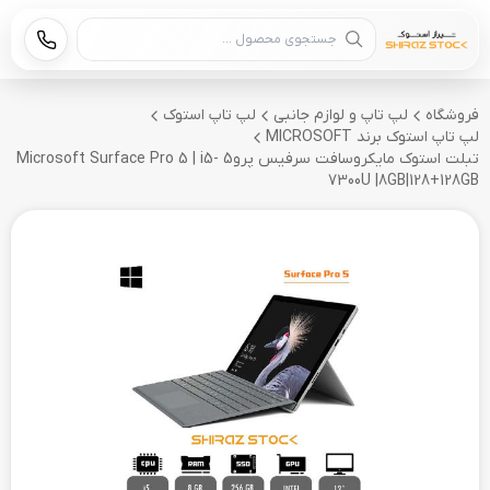
جستجوی محصول
فروشگاه
لپ تاپ و لوازم جانبی
لپ تاپ استوک
لپ تاپ استوک برند MICROSOFT
تبلت استوک مایکروسافت سرفیس پرو5 Microsoft Surface Pro 5 | i5-
7300U |8GB|128+128GB