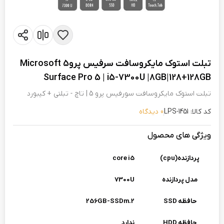
تبلت استوک مایکروسافت سرفیس پرو5 Microsoft
Surface Pro 5 | i5-7300U |8GB|128+128GB
تبلت استوک مایکروسافت سورفیس پرو 5 | تاچ - تبلتی + کیبورد
کد کالا: LPS-1451
0 دیدگاه
ویژگی های محصول
پردازنده(cpu)
core i5
مدل پردازنده
7300U
حافظه SSD
256GB-SSDm.2
حافظه HDD
ندارد